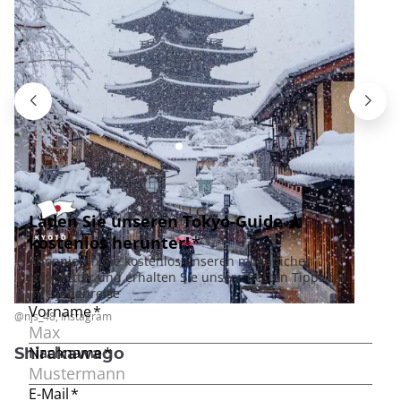
@njs_48, Instagram
Shirakawago