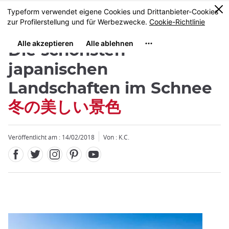
Facebook
Twitter
Instagram
Pinterest
Youtube
Größe
0
MENU
Die schönsten
japanischen
Landschaften im Schnee
冬の美しい景色
Schließen
Schließen
Veröffentlicht am : 14/02/2018
Von : K.C.