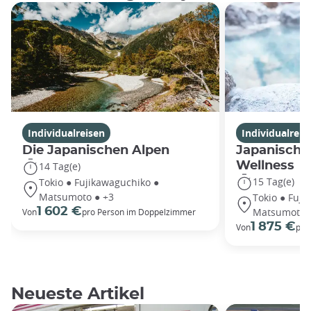
Individualreisen
Individualreis
Die Japanischen Alpen
Japanische
Wellness
14 Tag(e)
15 Tag(e)
Tokio ● Fujikawaguchiko ●
Matsumoto ● +3
Tokio ● Fuji
1 602 €
Matsumoto 
Von
pro Person im Doppelzimmer
1 875 €
Von
pro
Neueste Artikel