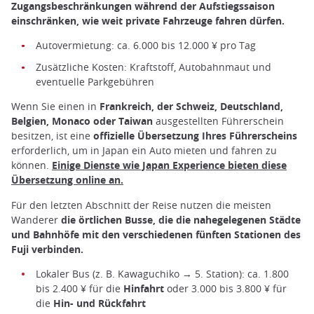
Zugangsbeschränkungen während der Aufstiegssaison
einschränken, wie weit private Fahrzeuge fahren dürfen.
Autovermietung: ca. 6.000 bis 12.000 ¥ pro Tag
Zusätzliche Kosten: Kraftstoff, Autobahnmaut und
eventuelle Parkgebühren
Wenn Sie einen in
Frankreich, der Schweiz, Deutschland,
Belgien, Monaco oder Taiwan
ausgestellten Führerschein
besitzen, ist eine
offizielle Übersetzung Ihres Führerscheins
erforderlich, um in Japan ein Auto mieten und fahren zu
können.
Einige Dienste wie Japan Experience bieten diese
Übersetzung online an
.
Für den letzten Abschnitt der Reise nutzen die meisten
Wanderer
die örtlichen Busse, die die nahegelegenen Städte
und Bahnhöfe mit den verschiedenen fünften Stationen des
Fuji verbinden.
Lokaler Bus (z. B. Kawaguchiko → 5. Station): ca. 1.800
bis 2.400 ¥ für die
Hinfahrt
oder 3.000 bis 3.800 ¥ für
die
Hin- und Rückfahrt