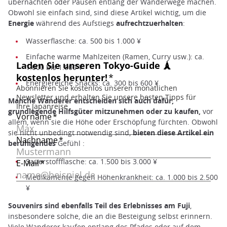
übernachten oder Pausen entlang der Wanderwege machen.
Obwohl sie einfach sind, sind diese Artikel wichtig, um die
Energie
während des Aufstiegs
aufrechtzuerhalten
:
Wasserflasche: ca. 500 bis 1.000 ¥
Einfache warme Mahlzeiten (Ramen, Curry usw.): ca.
1.000 bis 1.800 ¥
Energiereiche Snacks: ca. 300 bis 600 ¥
Manche Wanderer entscheiden sich auch dafür,
grundlegende Hilfsgüter mitzunehmen oder zu kaufen,
vor
allem, wenn sie die Höhe oder Erschöpfung fürchten. Obwohl
sie nicht unbedingt notwendig sind,
bieten diese Artikel ein
beruhigendes
Gefühl :
Sauerstoffflasche: ca. 1.500 bis 3.000 ¥
Medikamente gegen Höhenkrankheit: ca. 1.000 bis 2.500
¥
Souvenirs sind ebenfalls Teil des Erlebnisses am Fuji
,
insbesondere solche, die an die Besteigung selbst erinnern.
Viele Wanderer kaufen entlang des Pfades oder auf dem