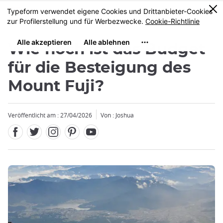
Facebook
Twitter
Instagram
Pinterest
Youtube
Größe
0
MENU
Wie hoch ist das Budget
für die Besteigung des
Mount Fuji?
Veröffentlicht am : 27/04/2026
Von : Joshua