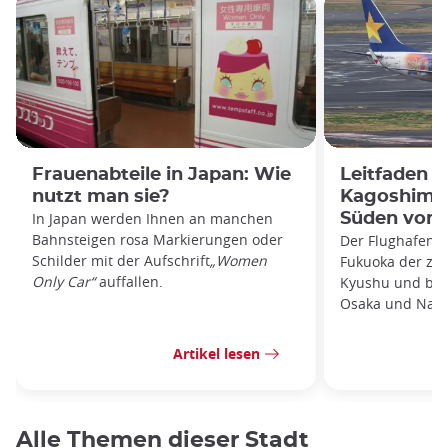
Frauenabteile in Japan: Wie
Leitfaden 
nutzt man sie?
Kagoshima:
In Japan werden Ihnen an manchen
Süden von 
Bahnsteigen rosa Markierungen oder
Der Flughafen K
Schilder mit der Aufschrift
„Women
Fukuoka der zwe
Only Car“
auffallen.
Kyushu und biet
Osaka und Nago
Artikel lesen
Alle Themen dieser Stadt