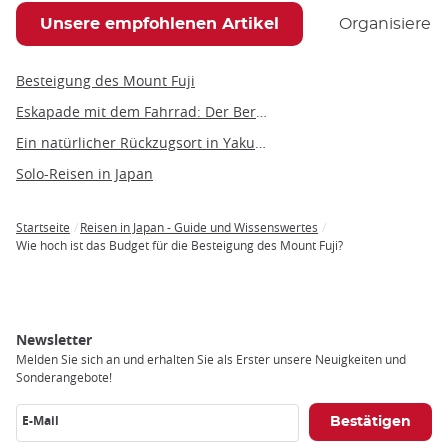
Unsere empfohlenen Artikel
Organisieren 
Besteigung des Mount Fuji
Eskapade mit dem Fahrrad: Der Berg Fuji und seine 5 Seen
Ein natürlicher Rückzugsort in Yakushima
Solo-Reisen in Japan
Startseite
Reisen in Japan - Guide und Wissenswertes
Breadcrumb
Wie hoch ist das Budget für die Besteigung des Mount Fuji?
Newsletter
Melden Sie sich an und erhalten Sie als Erster unsere Neuigkeiten und
Sonderangebote!
E-Mail