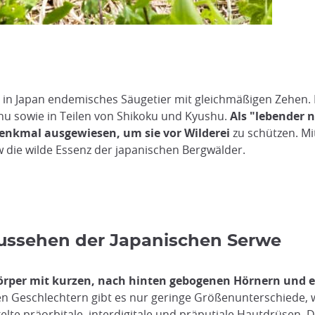
in in Japan endemisches Säugetier mit gleichmäßigen Zehen.
hu sowie in Teilen von Shikoku und Kyushu.
Als "lebender 
enkmal ausgewiesen, um sie vor Wilderei
zu schützen. M
 die wilde Essenz der japanischen Bergwälder.
ussehen der Japanischen Serwe
rper mit kurzen, nach hinten gebogenen Hörnern und ein
en Geschlechtern gibt es nur geringe Größenunterschiede,
elte präorbitale, interdigitale und präputiale Hautdrüsen