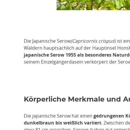
Die Japanische Serow
(Capricornis crispus
) ist e
Wäldern hauptsächlich auf der Hauptinsel Hons
japanische Serow 1955 als besonderes Naturd
seinem Einzelgängerdasein verkörpert der Serow
Körperliche Merkmale und A
Die japanische Serow hat einen
gedrungenen Kö
dunkelbraun bis weißlich variiert
. Zwischen d
etwa 81 cm erreichen. Serows haben gut entwick