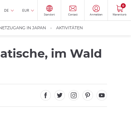
0
DE
EUR
Standort
Contact
Anmelden
Warenkorb
NETZUGANG IN JAPAN
AKTIVITÄTEN
atische, im Wald