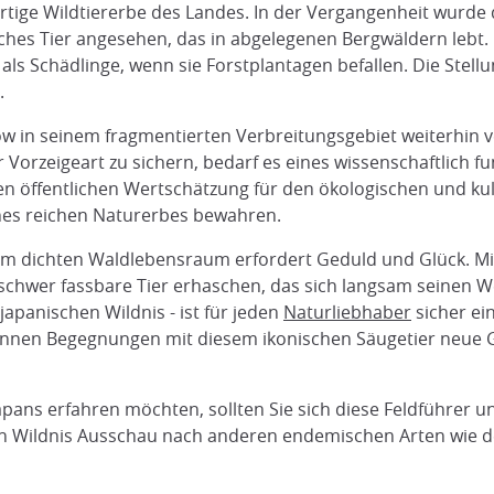
gartige Wildtiererbe des Landes. In der Vergangenheit wurde
sches Tier angesehen, das in abgelegenen Bergwäldern lebt. D
als Schädlinge, wenn sie Forstplantagen befallen. Die Stel
.
erow in seinem fragmentierten Verbreitungsgebiet weiterhi
r Vorzeigeart zu sichern, bedarf es eines wissenschaftlich 
ren öffentlichen Wertschätzung für den ökologischen und ku
ines reichen Naturerbes bewahren.
em dichten Waldlebensraum erfordert Geduld und Glück. M
 schwer fassbare Tier erhaschen, das sich langsam seinen W
japanischen Wildnis - ist für jeden
Naturliebhaber
sicher ei
nnen Begegnungen mit diesem ikonischen Säugetier neue G
apans erfahren möchten, sollten Sie sich diese Feldführer 
hen Wildnis Ausschau nach anderen endemischen Arten wie