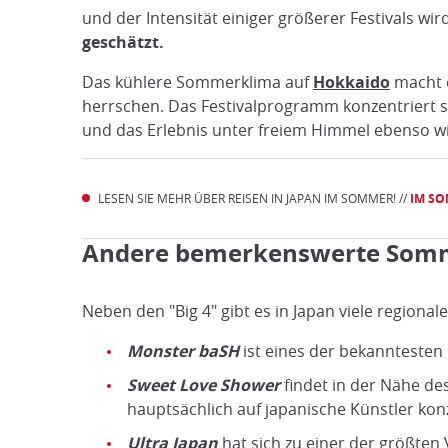
und der Intensität einiger größerer Festivals wi
geschätzt.
Das kühlere Sommerklima auf
Hokkaido
macht e
herrschen. Das Festivalprogramm konzentriert si
und das Erlebnis unter freiem Himmel ebenso wic
LESEN SIE MEHR ÜBER REISEN IN JAPAN IM SOMMER! //
IM SO
Andere bemerkenswerte Somm
Neben den "Big 4" gibt es in Japan viele regional
Monster baSH
ist eines der bekanntesten 
Sweet Love Shower
findet in der Nähe des
hauptsächlich auf japanische Künstler konz
Ultra Japan
hat sich zu einer der größten