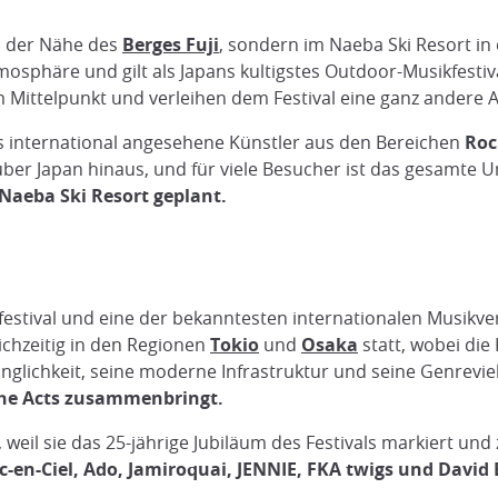
in der Nähe des
Berges Fuji
, sondern im Naeba Ski Resort in
osphäre und gilt als Japans kultigstes Outdoor-Musikfest
Mittelpunkt und verleihen dem Festival eine ganz andere 
 es international angesehene Künstler aus den Bereichen
Rock
t über Japan hinaus, und für viele Besucher ist das gesamte
m Naeba Ski Resort geplant.
estival und eine der bekanntesten internationalen Musikve
ichzeitig in den Regionen
Tokio
und
Osaka
statt, wobei di
änglichkeit, seine moderne Infrastruktur und seine Genreviel
che Acts zusammenbringt.
eil sie das 25-jährige Jubiläum des Festivals markiert und
rc-en-Ciel, Ado, Jamiroquai, JENNIE, FKA twigs und David