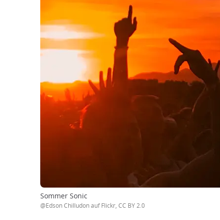
Sommer Sonic
@Edson Chilludon auf Flickr, CC BY 2.0