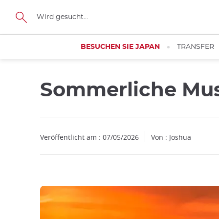
Facebook
Twitter
Instagram
Pinterest
Youtube
Größe
BESUCHEN SIE JAPAN
TRANSFER
Sommerliche Musi
Schließen
Veröffentlicht am : 07/05/2026
Von : Joshua