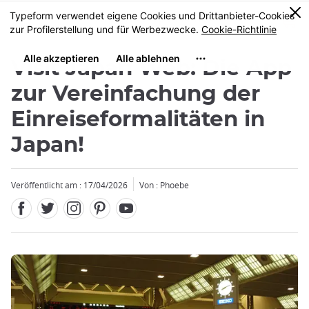
Facebook
Twitter
Instagram
Pinterest
Youtube
Größe
0
MENU
Visit Japan Web: Die App
zur Vereinfachung der
Einreiseformalitäten in
Japan!
Veröffentlicht am : 17/04/2026
Von : Phoebe