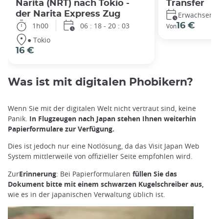
Narita (NRT) nach Tokio -
Transfer
der Narita Express Zug
Erwachsener
1h00
06 : 18 - 20 : 03
16 €
Von
● Tokio
16 €
Was ist mit digitalen Phobikern?
Wenn Sie mit der digitalen Welt nicht vertraut sind, keine
Panik.
In Flugzeugen nach Japan stehen Ihnen weiterhin
Papierformulare zur Verfügung.
Dies ist jedoch nur eine Notlösung, da das Visit Japan Web
System mittlerweile von offizieller Seite empfohlen wird.
Zur
Erinnerung
: Bei Papierformularen
füllen Sie das
Dokument bitte mit einem schwarzen Kugelschreiber aus,
wie es in der japanischen Verwaltung üblich ist.