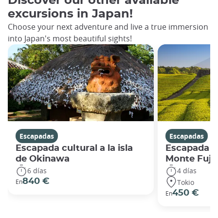
Discover our other available
excursions in Japan!
Choose your next adventure and live a true immersion
into Japan's most beautiful sights!
Escapadas
Escapadas
Escapada cultural a la isla
Escapada en
de Okinawa
Monte Fuji 
6 días
4 días
840 €
Tokio
En
450 €
En