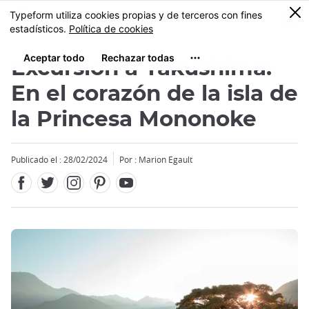
Facebook
Twitter
Instagram
Pinterest
Youtube
Tamaño
0
MENU
Excursión a Yakushima:
En el corazón de la isla de
la Princesa Mononoke
Close
Publicado el : 28/02/2024
Por : Marion Egault