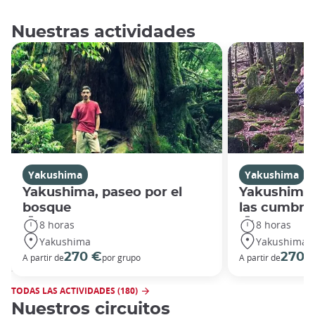
Nuestras actividades
Yakushima
Yakushima
Yakushima, paseo por el
Yakushima,
bosque
las cumbre
8 horas
8 horas
Yakushima
Yakushima
270 €
270 
A partir de
por grupo
A partir de
TODAS LAS ACTIVIDADES (180)
Nuestros circuitos