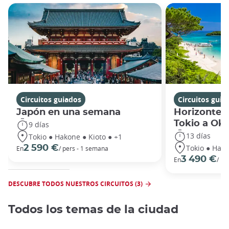
Circuitos guiados
Circuitos guia
Japón en una semana
Horizontes
Tokio a Ok
9 días
13 días
Tokio ● Hakone ● Kioto ● +1
Tokio ● Hako
2 590 €
En
/ pers - 1 semana
3 490 €
En
/ pe
DESCUBRE TODOS NUESTROS CIRCUITOS (3)
Todos los temas de la ciudad