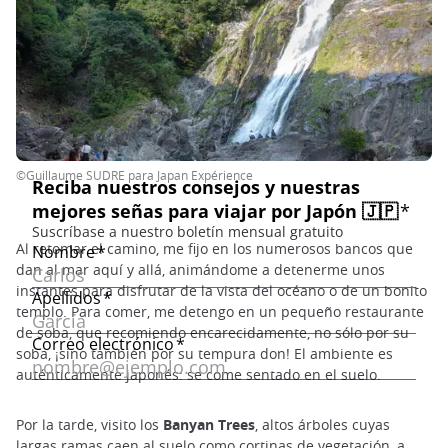
©Guillaume SUDRE para Japan Expérience
Al retomar el camino, me fijo en los numerosos bancos que
dan al mar aquí y allá, animándome a detenerme unos
instantes para disfrutar de la vista del océano o de un bonito
templo. Para comer, me detengo en un pequeño restaurante
de soba, que recomiendo encarecidamente, no sólo por su
soba, ¡sino también por su tempura don! El ambiente es
auténticamente japonés: se come sentado en el suelo.
Por la tarde, visito los
Banyan Trees
, altos árboles cuyas
largas ramas caen al suelo como cortinas de vegetación, a