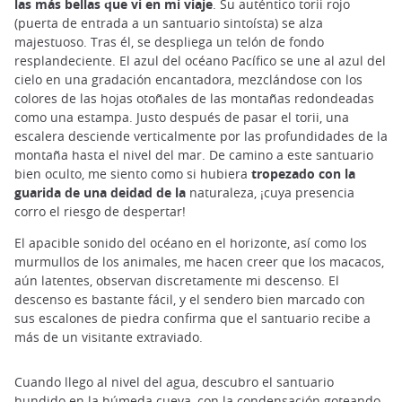
las más bellas que vi en mi viaje
. Su auténtico torii rojo
(puerta de entrada a un santuario sintoísta) se alza
majestuoso. Tras él, se despliega un telón de fondo
resplandeciente. El azul del océano Pacífico se une al azul del
cielo en una gradación encantadora, mezclándose con los
colores de las hojas otoñales de las montañas redondeadas
como una estampa. Justo después de pasar el torii, una
escalera desciende verticalmente por las profundidades de la
montaña hasta el nivel del mar. De camino a este santuario
bien oculto, me siento como si hubiera
tropezado con la
guarida de una deidad de la
naturaleza, ¡cuya presencia
corro el riesgo de despertar!
El apacible sonido del océano en el horizonte, así como los
murmullos de los animales, me hacen creer que los macacos,
aún latentes, observan discretamente mi descenso. El
descenso es bastante fácil, y el sendero bien marcado con
sus escalones de piedra confirma que el santuario recibe a
más de un visitante extraviado.
Cuando llego al nivel del agua, descubro el santuario
hundido en la húmeda cueva, con la condensación goteando