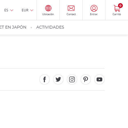
0
ES
EUR
Ubicación
Contact
Entrar
Carrito
ET EN JAPÓN
ACTIVIDADES