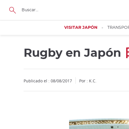
Facebook
Twitter
Instagram
Pinterest
Youtube
Tamaño
VISITAR JAPÓN
TRANSPO
Rugby en Japón
Publicado el : 08/08/2017
Por : K.C.