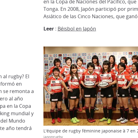
en la Copa de Naciones del Pacífico, que 
Tonga. En 2008, Japón participó por prim
Asiático de las Cinco Naciones, que ganó
Leer
:
Béisbol en Japón
 al rugby? El
e formó en
ón se remonta a
ero al año
ipa en la Copa
king mundial y
a del Mundo
ste año tendrá
L'équipe de rugby féminine japonaise à 7 en 
japonrugby