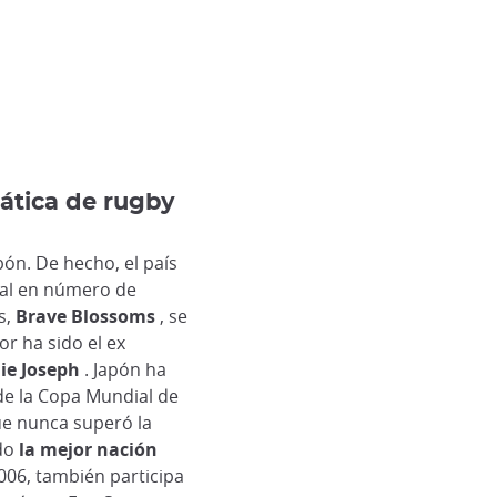
iática de rugby
ón. De hecho, el país
ial en número de
s,
Brave Blossoms
, se
r ha sido el ex
ie Joseph
. Japón ha
de la Copa Mundial de
e nunca superó la
ado
la mejor nación
006, también participa