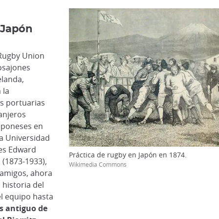
 Japón
l Rugby Union
losajones
elanda,
 la
es portuarias
ranjeros
japoneses en
la Universidad
res Edward
Práctica de rugby en Japón en 1874.
 (1873-1933),
Wikimedia Commons
 amigos, ahora
historia del
el equipo hasta
ás antiguo de