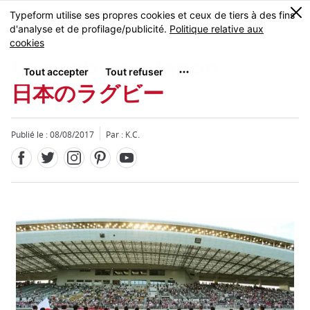
Facebook
Twitter
Instagram
Pinterest
Youtube
Skip
0
MENU
to
main
content
Le rugby au Japon
日本のラグビー
Publié le : 08/08/2017
Par : K.C.