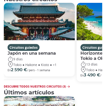
Circuitos guiados
Circuitos guia
Japón en una semana
Horizontes
Tokio a Ok
9 días
13 días
Tokio ● Hakone ● Kioto ● +1
Tokio ● Hako
2 590 €
En
/ pers - 1 semana
3 490 €
En
/ pe
DESCUBRE TODOS NUESTROS CIRCUITOS (3)
Últimos artículos