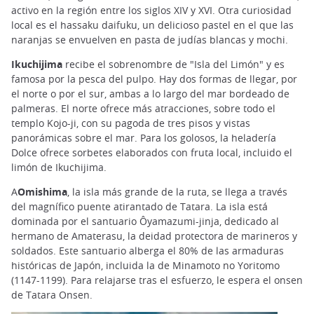
activo en la región entre los siglos XIV y XVI. Otra curiosidad
local es el hassaku daifuku, un delicioso pastel en el que las
naranjas se envuelven en pasta de judías blancas y mochi.
Ikuchijima
recibe el sobrenombre de "Isla del Limón" y es
famosa por la pesca del pulpo. Hay dos formas de llegar, por
el norte o por el sur, ambas a lo largo del mar bordeado de
palmeras. El norte ofrece más atracciones, sobre todo el
templo Kojo-ji, con su pagoda de tres pisos y vistas
panorámicas sobre el mar. Para los golosos, la heladería
Dolce ofrece sorbetes elaborados con fruta local, incluido el
limón de Ikuchijima.
A
Omishima
, la isla más grande de la ruta, se llega a través
del magnífico puente atirantado de Tatara. La isla está
dominada por el santuario Ôyamazumi-jinja, dedicado al
hermano de Amaterasu, la deidad protectora de marineros y
soldados. Este santuario alberga el 80% de las armaduras
históricas de Japón, incluida la de Minamoto no Yoritomo
(1147-1199). Para relajarse tras el esfuerzo, le espera el onsen
de Tatara Onsen.