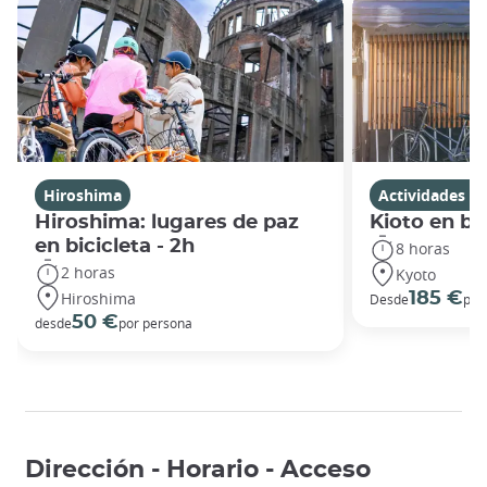
Hiroshima
Actividades en
Hiroshima: lugares de paz
Kioto en bic
en bicicleta - 2h
8 horas
2 horas
Kyoto
Hiroshima
185 €
Desde
por
50 €
desde
por persona
Dirección - Horario - Acceso