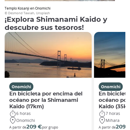
Templo Kosanji en Onomichi
© Desmond Tawiah, Unsplash
¡Explora Shimanami Kaido y
descubre sus tesoros!
Onomichi
Onomichi
En bicicleta por encima del
En biciclet
océano por la Shimanami
océano por
Kaido (17km)
Kaido (35k
6 horas
7 horas
Onomichi
Mihara
209 €
209 
A partir de
por grupo
A partir de