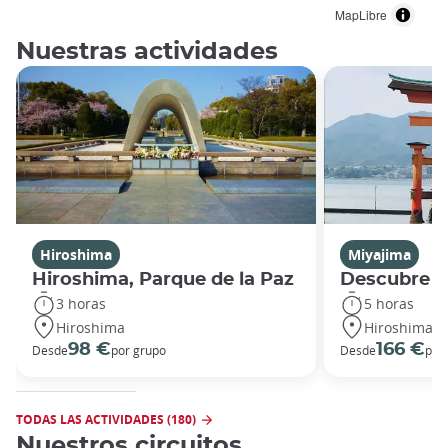
MapLibre
Nuestras actividades
Hiroshima
Miyajima
Hiroshima, Parque de la Paz
Descubre M
3 horas
5 horas
Hiroshima
Hiroshima
98 €
166 €
Desde
por grupo
Desde
por
TODAS LAS ACTIVIDADES (180)
Nuestros circuitos