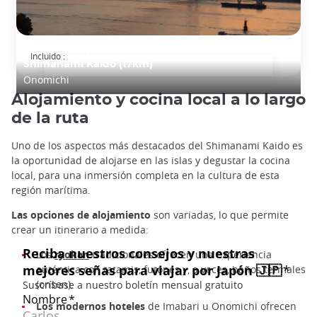
En bicicleta por encima del océano por la
Incluido :
Shimanami Kaido (17km)
Onomichi
Alojamiento y cocina local a lo largo
de la ruta
Uno de los aspectos más destacados del Shimanami Kaido es
la oportunidad de alojarse en las islas y degustar la cocina
local, para una inmersión completa en la cultura de esta
región marítima.
Las opciones de alojamiento
son variadas, lo que permite
crear un itinerario a medida:
Los
ryokan
tradicionales ofrecen una experiencia
auténtica con tatamis, futones y, a veces, baños termales
(onsen).
Los modernos hoteles
de Imabari u Onomichi ofrecen