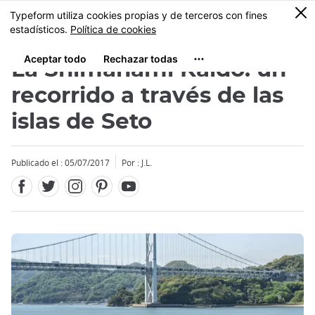
Facebook
Twitter
Instagram
Pinterest
Youtube
Tamaño
0
MENU
La Shimanami Kaido: un
recorrido a través de las
islas de Seto
Close
Publicado el : 05/07/2017
Por : J.L.