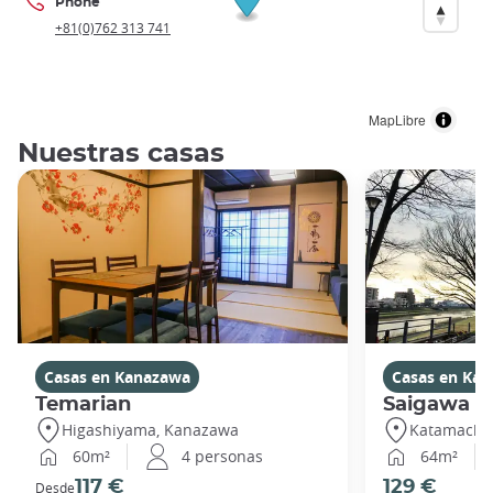
Phone
+81(0)762 313 741
MapLibre
Nuestras casas
Casas en Kanazawa
Casas en Ka
Temarian
Saigawa
Higashiyama, Kanazawa
Katamachi
60m²
4 personas
64m²
117 €
129 €
Desde