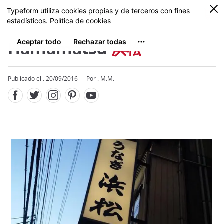
Facebook
Twitter
Instagram
Pinterest
Youtube
Tamaño
0
MENU
Hamamatsu
浜松
Publicado el : 20/09/2016
Por : M.M.