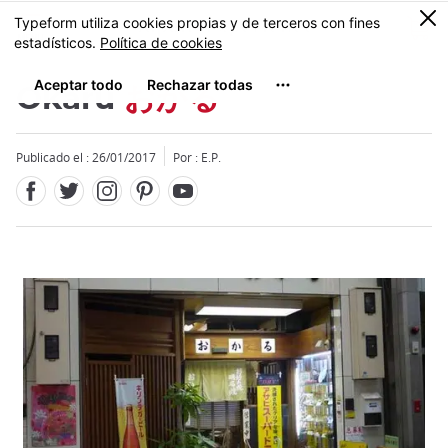
Facebook
Twitter
Instagram
Pinterest
Youtube
Tamaño
0
MENU
Okaru
おかる
Publicado el : 26/01/2017
Por : E.P.