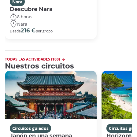
Nara
Descubre Nara
8 horas
Nara
216 €
Desde
por gropo
TODAS LAS ACTIVIDADES (180)
Nuestros circuitos
Circuitos guiados
Circuitos gui
Japón en una semana
Horizontes