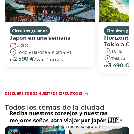
Circuitos guiados
Circuitos gui
Japón en una semana
Horizontes
Tokio a O
9 días
13 días
Tokio ● Hakone ● Kioto ● +1
Tokio ● Hak
2 590 €
En
/ pers - 1 semana
3 490 €
En
/ 
DESCUBRE TODOS NUESTROS CIRCUITOS (3)
Todos los temas de la ciudad