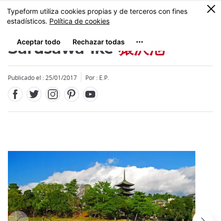
Facebook
Twitter
Instagram
Pinterest
Youtube
Tamaño
0
MENU
Sarusawa-ike
猿沢池
Publicado el : 25/01/2017
Por : E.P.
Close