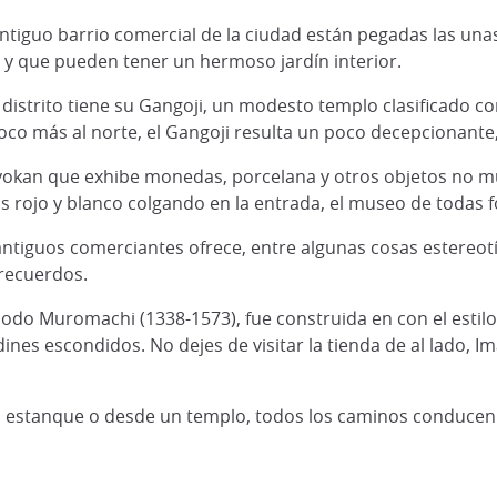
ntiguo barrio comercial de la ciudad están pegadas las unas
s y que pueden tener un hermoso jardín interior.
 distrito tiene su Gangoji, un modesto templo clasificado
poco más al norte, el Gangoji resulta un poco decepcionante,
ryokan que exhibe monedas, porcelana y otros objetos no 
s rojo y blanco colgando en la entrada, el museo de todas f
ntiguos comerciantes ofrece, entre algunas cosas estereotípi
 recuerdos.
odo Muromachi (1338-1573), fue construida en con el estilo s
ines escondidos. No dejes de visitar la tienda de al lado, I
n estanque o desde un templo, todos los caminos conducen 