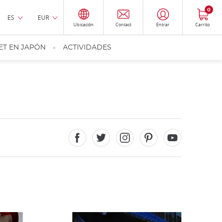
0
ES
EUR
Ubicación
Contact
Entrar
Carrito
ET EN JAPÓN
ACTIVIDADES