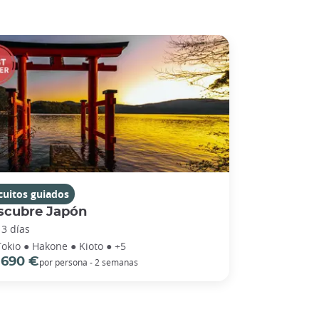
cuitos guiados
scubre Japón
13 días
Tokio ● Hakone ● Kioto ● +5
 690 €
por persona - 2 semanas