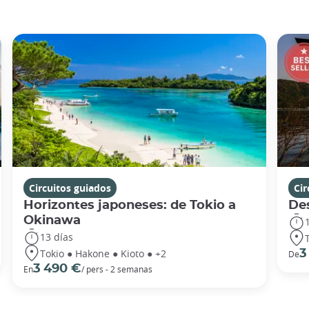
Circuitos guiados
Cir
Horizontes japoneses: de Tokio a
De
Okinawa
13 días
Tokio ● Hakone ● Kioto ● +2
3
De
3 490 €
En
/ pers - 2 semanas