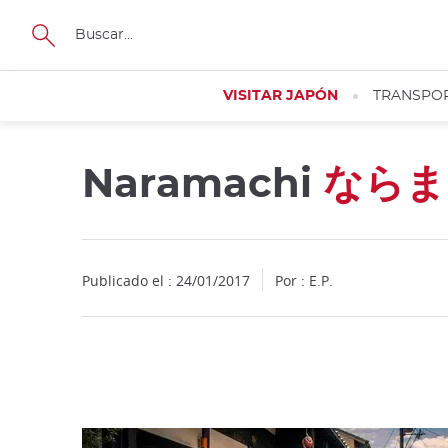
Facebook
Twitter
Instagram
Pinterest
Youtube
Tamaño
VISITAR JAPÓN
TRANSPO
Naramachi
ならま
Close
Publicado el : 24/01/2017
Por : E.P.