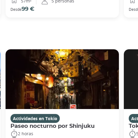
57m²
5 personas
99 €
Desde
Desd
Actividades en Tokio
Act
Paseo nocturno por Shinjuku
To
2 horas