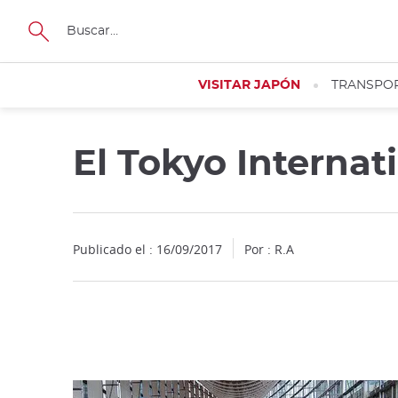
Facebook
Twitter
Instagram
Pinterest
Youtube
Tamaño
VISITAR JAPÓN
TRANSPO
El Tokyo Interna
Close
Publicado el : 16/09/2017
Por : R.A