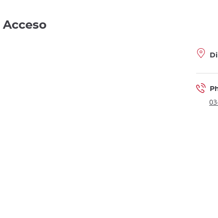
- Acceso
Di
P
03