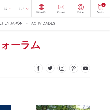
0
ES
EUR
Ubicación
Contact
Entrar
Carrito
ET EN JAPÓN
ACTIVIDADES
フォーラム