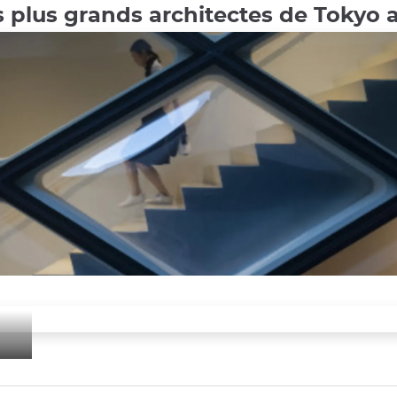
s plus grands architectes de Tokyo 
o