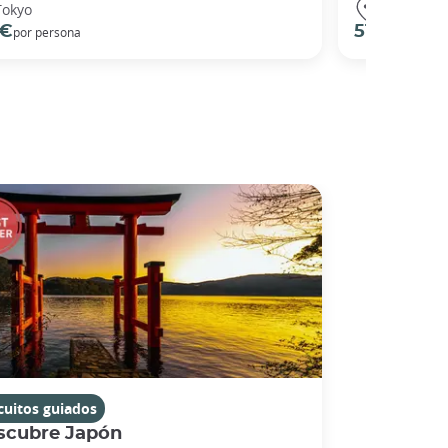
Tokyo
Tokyo
 €
51 €
por persona
por perso
cuitos guiados
scubre Japón