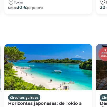
Tokyo
30 €
20
Desde
por persona
Circuitos guiados
Cir
Horizontes japoneses: de Tokio a
De