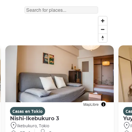
MapLibre
Casas en Tokio
Ca
Nishi-Ikebukuro 3
Yu
Ikebukuro, Tokio