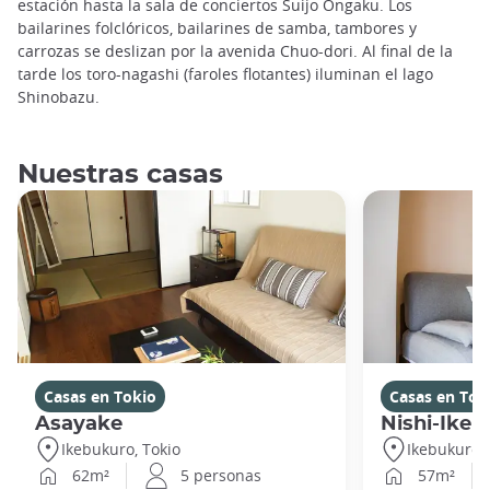
estación hasta la sala de conciertos Suijo Ongaku. Los
bailarines folclóricos, bailarines de samba, tambores y
carrozas se deslizan por la avenida Chuo-dori. Al final de la
tarde los toro-nagashi (faroles flotantes) iluminan el lago
Shinobazu.
Nuestras casas
Casas en Tokio
Casas en Tok
Asayake
Nishi-Ikeb
Ikebukuro, Tokio
Ikebukuro, 
62m²
5 personas
57m²