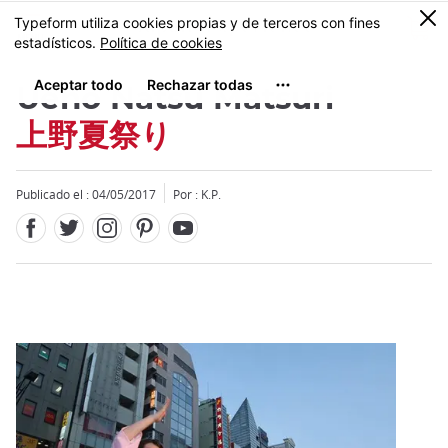
Facebook
Twitter
Instagram
Pinterest
Youtube
Tamaño
0
MENU
Ueno Natsu Matsuri
上野夏祭り
Publicado el : 04/05/2017
Por : K.P.
Close