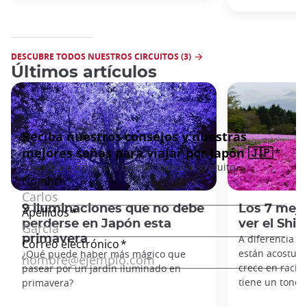
DESCUBRE TODOS NUESTROS CIRCUITOS (3)
Últimos artículos
9 iluminaciones que no debe
Los 7 mejo
perderse en Japón esta
ver el Shi
primavera
A diferencia d
están acostumb
¿Qué puede haber más mágico que
crece en racim
pasear por un jardín iluminado en
tiene un tono 
primavera?