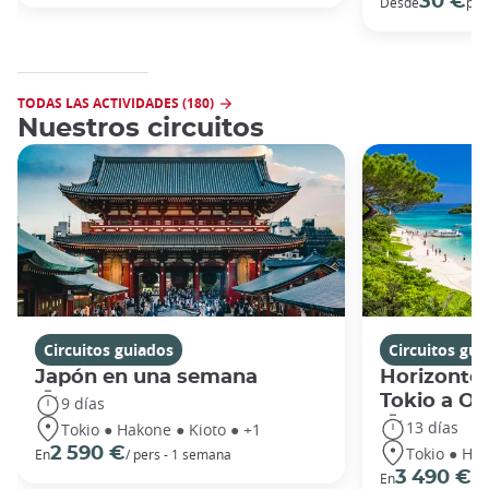
30 €
Desde
por
TODAS LAS ACTIVIDADES (180)
Nuestros circuitos
Circuitos guiados
Circuitos gui
Japón en una semana
Horizontes
Tokio a O
9 días
13 días
Tokio ● Hakone ● Kioto ● +1
Tokio ● Hak
2 590 €
En
/ pers - 1 semana
3 490 €
En
/ 