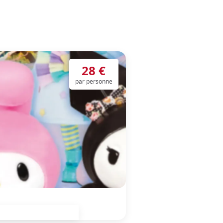
28 €
par personne