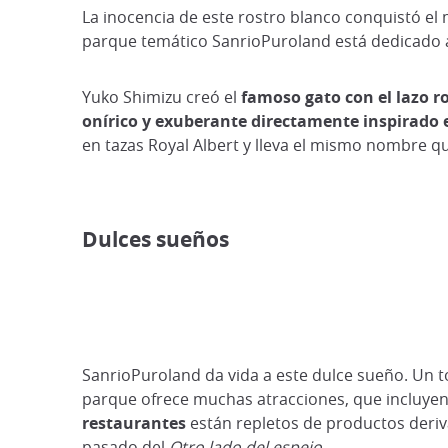
La inocencia de este rostro blanco conquistó el
parque temático SanrioPuroland está dedicado a é
Yuko Shimizu creó el
famoso gato con el lazo r
onírico y exuberante directamente inspirado e
en tazas Royal Albert y lleva el mismo nombre que
Dulces sueños
SanrioPuroland da vida a este dulce sueño. Un to
parque ofrece muchas atracciones, que incluye
restaurantes
están repletos de productos deriva
pasado del
Otro lado del espejo
.