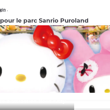
gin
.
 pour le parc Sanrio Puroland
rc d'attraction Hello Kitty