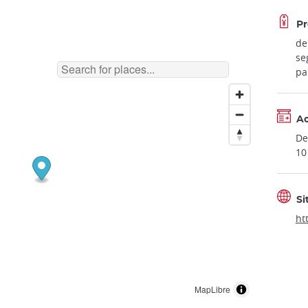
Pr
de
se
pa
A
De
10
Si
ht
MapLibre