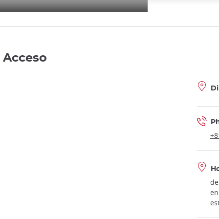
- Acceso
Di
P
+8
Ho
de
en
es