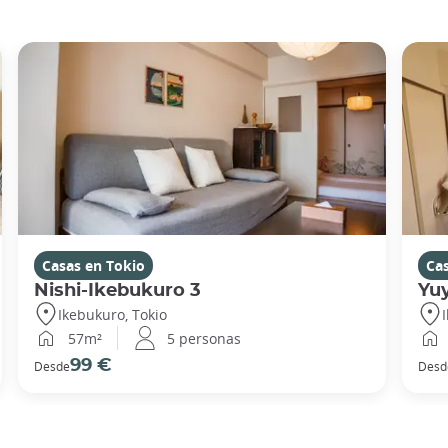
Casas en Tokio
Ca
Nishi-Ikebukuro 3
Yu
Ikebukuro, Tokio
57m²
5 personas
99 €
Desde
Desd