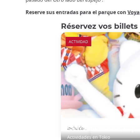
Reserve sus entradas para el parque con
Voya
Réservez vos billets
ACTIVIDAD
Incluido :
Sanrio Puroland, le pa
Actividades en Tokio