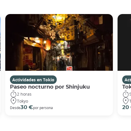
Actividades en Tokio
Act
Paseo nocturno por Shinjuku
To
2 horas
Tokyo
30 €
20
Desde
por persona