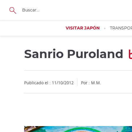
Facebook
Twitter
Instagram
Pinterest
Youtube
Tamaño
VISITAR JAPÓN
TRANSPO
Sanrio Puroland
Close
Publicado el : 11/10/2012
Por : M.M.