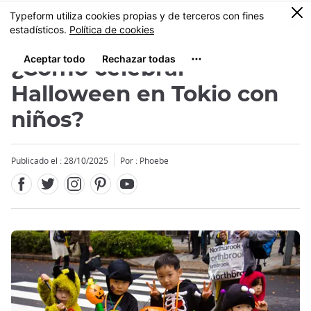
Facebook
Twitter
Instagram
Pinterest
Youtube
Tamaño
0
MENU
¿Cómo celebrar
Halloween en Tokio con
niños?
Publicado el : 28/10/2025
Por : Phoebe