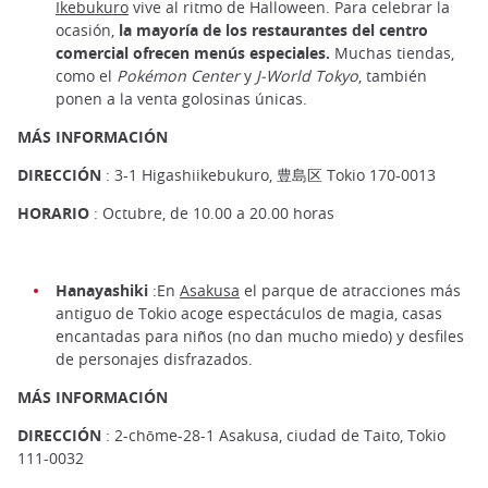
Ikebukuro
vive al ritmo de Halloween. Para celebrar la
ocasión,
la mayoría de los restaurantes del centro
comercial ofrecen menús especiales.
Muchas tiendas,
como el
Pokémon Center
y
J-World Tokyo
, también
ponen a la venta golosinas únicas.
MÁS INFORMACIÓN
DIRECCIÓN
: 3-1 Higashiikebukuro, 豊島区 Tokio 170-0013
HORARIO
: Octubre, de 10.00 a 20.00 horas
Hanayashiki
:En
Asakusa
el parque de atracciones más
antiguo de Tokio acoge espectáculos de magia, casas
encantadas para niños (no dan mucho miedo) y desfiles
de personajes disfrazados.
MÁS INFORMACIÓN
DIRECCIÓN
: 2-chōme-28-1 Asakusa, ciudad de Taito, Tokio
111-0032