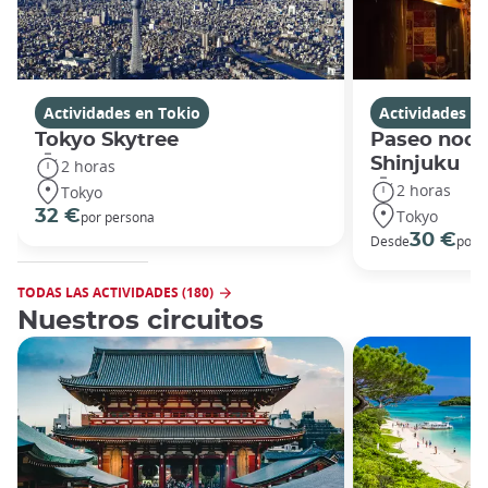
Actividades en Tokio
Actividades e
Tokyo Skytree
Paseo noct
Shinjuku
2 horas
2 horas
Tokyo
Tokyo
32 €
por persona
30 €
Desde
por 
TODAS LAS ACTIVIDADES (180)
Nuestros circuitos