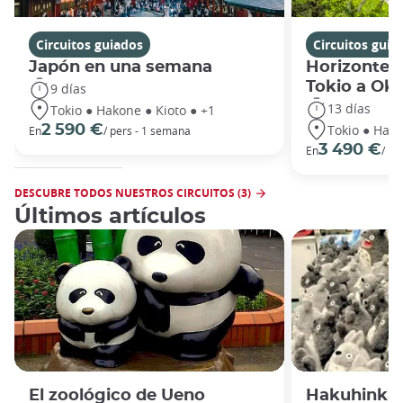
Circuitos guiados
Circuitos guia
Japón en una semana
Horizontes
Tokio a Ok
9 días
13 días
Tokio ● Hakone ● Kioto ● +1
Tokio ● Hako
2 590 €
En
/ pers - 1 semana
3 490 €
En
/ pe
DESCUBRE TODOS NUESTROS CIRCUITOS (3)
Últimos artículos
El zoológico de Ueno
Hakuhinkan