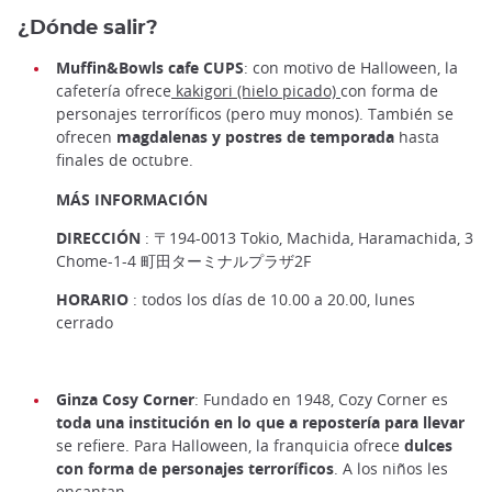
¿Dónde salir?
Muffin&Bowls cafe CUPS
: con motivo de Halloween, la
cafetería ofrece
kakigori (hielo picado)
con forma de
personajes terroríficos (pero muy monos). También se
ofrecen
magdalenas y postres de temporada
hasta
finales de octubre.
MÁS INFORMACIÓN
DIRECCIÓN
: 〒194-0013 Tokio, Machida, Haramachida, 3
Chome-1-4 町田ターミナルプラザ2F
HORARIO
: todos los días de 10.00 a 20.00, lunes
cerrado
Ginza Cosy Corner
: Fundado en 1948, Cozy Corner es
toda una institución en lo que a repostería para llevar
se refiere. Para Halloween, la franquicia ofrece
dulces
con forma de personajes terroríficos
. A los niños les
encantan