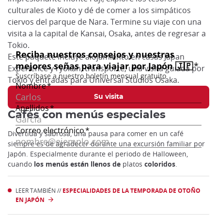
culturales de Kioto y dé de comer a los simpáticos
ciervos del parque de Nara. Termine su viaje con una
visita a la capital de Kansai, Osaka, antes de regresar a
Tokio.
Este paquete incluye alojamiento en casas Japan
Experience y ryokan, transporte, una visita guiada por
Tokio y entradas para Universal Studios Osaka.
Su visita
Cafés con menús especiales
Divertida y sabrosa, una pausa para comer en un café
siempre es de agradecer durante una excursión familiar por
Japón. Especialmente durante el periodo de Halloween,
cuando
los menús están llenos de
platos
coloridos
.
LEER TAMBIÉN //
ESPECIALIDADES DE LA TEMPORADA DE OTOÑO
EN JAPÓN