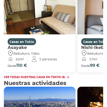
Casas en Tokio
Casas en Toki
Asayake
Nishi-Ikeb
Ikebukuro, Tokio
Ikebukuro, T
62m²
5 personas
57m²
110 €
99 €
Desde
Desde
VER TODAS NUESTRAS CASAS EN TOKYO (8)
Nuestras actividades