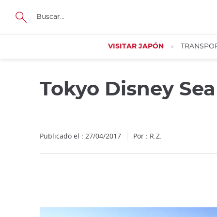
Facebook
Twitter
Instagram
Pinterest
Youtube
Tamaño
VISITAR JAPÓN
TRANSPO
Tokyo Disney Se
Close
Publicado el : 27/04/2017
Por : R.Z.