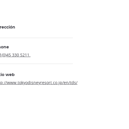
rección
hone
1(0)45 330 5211.
tio web
tp://www.tokyodisneyresort.co.jp/en/tds/