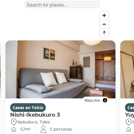
MapLibre
Casas en Tokio
Ca
Nishi-Ikebukuro 3
Yu
Ikebukuro, Tokio
57m²
5 personas