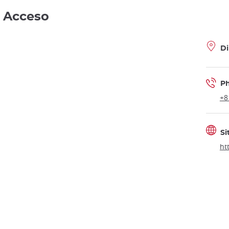
- Acceso
Di
P
+8
Si
ht