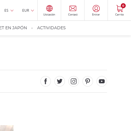
0
ES
EUR
Ubicación
Contact
Entrar
Carrito
ET EN JAPÓN
ACTIVIDADES