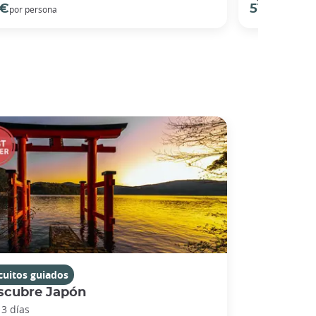
 €
51 €
por persona
por perso
cuitos guiados
scubre Japón
13 días