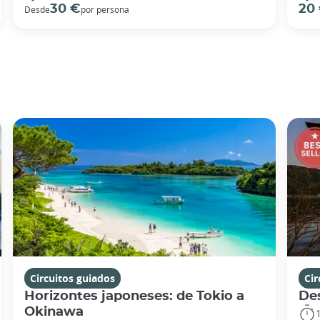
30 €
20
Desde
por persona
Circuitos guiados
Cir
Horizontes japoneses: de Tokio a
De
Okinawa