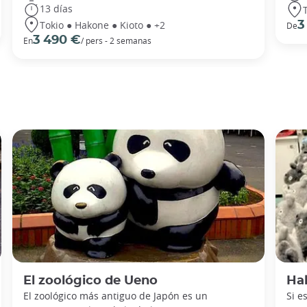
13 días
Tokio ● Hakone ● Kioto ● +2
3
De
3 490 €
En
/ pers - 2 semanas
El zoológico de Ueno
Ha
El zoológico más antiguo de Japón es un
Si e