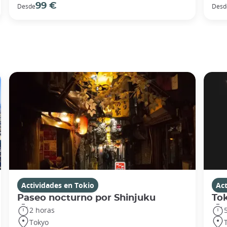
99 €
Desde
Desd
Actividades en Tokio
Act
Paseo nocturno por Shinjuku
To
2 horas
Tokyo