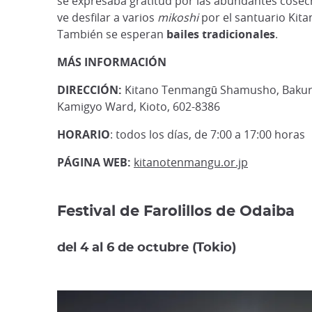
se expresaba gratitud por las abundantes cosecha
ve desfilar a varios
mikoshi
por el santuario Kit
También se esperan
bailes tradicionales
.
MÁS INFORMACIÓN
DIRECCIÓN:
Kitano Tenmangū Shamusho, Bakur
Kamigyo Ward, Kioto, 602-8386
HORARIO
: todos los días, de 7:00 a 17:00 horas
PÁGINA WEB:
kitanotenmangu.or.jp
Festival de Farolillos de Odaiba
del 4 al 6 de octubre (Tokio)