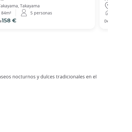
Takayama, Takayama
Takayama
84m²
5 personas
90m²
158 €
99 €
e
Desde
seos nocturnos y dulces tradicionales en el