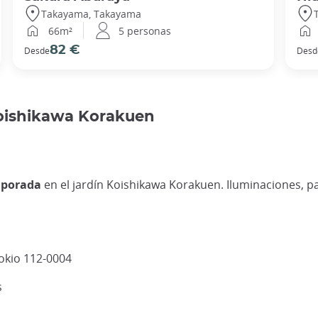
Takayama, Takayama
66m²
5 personas
82 €
Desde
Desd
Koishikawa Korakuen
emporada
en el jardín Koishikawa Korakuen. Iluminaciones, pa
okio 112-0004
s