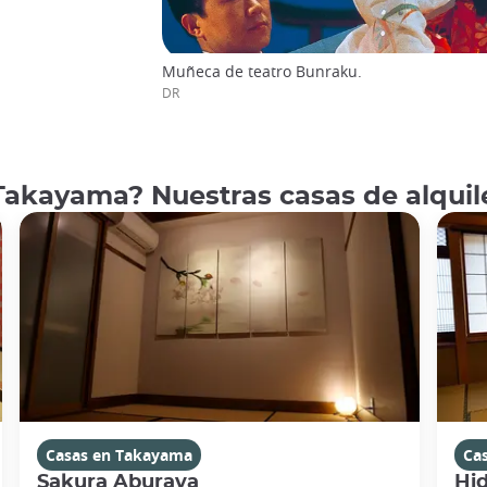
Muñeca de teatro Bunraku.
DR
akayama? Nuestras casas de alquile
Casas en Takayama
Ca
Sakura Aburaya
Hi