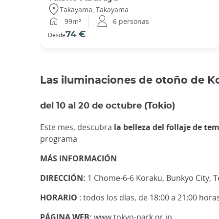
Takayama, Takayama
99m²
6 personas
74 €
Desde
Las iluminaciones de otoño de 
del 10 al 20 de octubre (Tokio)
Este mes, descubra
la belleza del follaje de t
programa
MÁS INFORMACIÓN
DIRECCIÓN:
1 Chome-6-6 Koraku, Bunkyo City, T
HORARIO
: todos los días, de 18:00 a 21:00 hora
PÁGINA WEB:
www.tokyo-park.or.jp