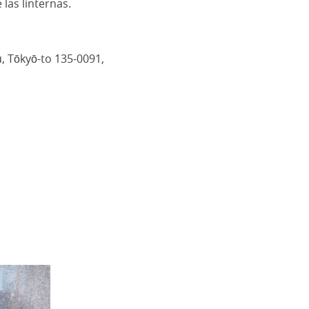
las linternas.
, Tōkyō-to 135-0091,