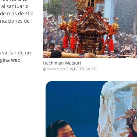
 al santuario
 de más de 400
ntaciones de
s varían de un
ágina web.
Hachiman Matsuri
@nakashi en Flick,CC BY-SA 2.0