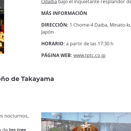
Odaiba
bajo el inquietante resplandor de 
MÁS INFORMACIÓN
DIRECCIÓN:
1 Chome-4 Daiba, Minato-ku
Japón
HORARIO:
a partir de las 17:30 h
PÁGINA WEB:
www.tptc.co.jp
toño de Takayama
es nocturnos,
o de
los tres