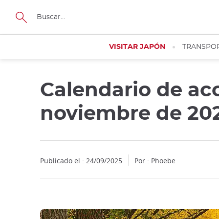
Facebook
Twitter
Instagram
Pinterest
Youtube
Tamaño
VISITAR JAPÓN
TRANSPO
Calendario de ac
noviembre de 20
Publicado el : 24/09/2025
Por : Phoebe