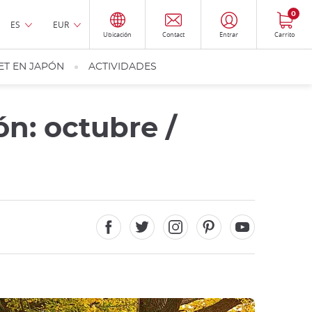
0
ES
EUR
Ubicación
Contact
Entrar
Carrito
ET EN JAPÓN
ACTIVIDADES
n: octubre /