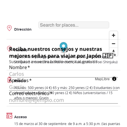
Dirección
Horario
Estación Shinjuku-gyoen mae (líneas Marunouchi) Estación
Shinjuku 3 chome (líneas Marunouchi, Fukutoshin o Toei Shinjuku)
MapLibre
Precio
Adultos: 500 yenes (4 €) 65 y más: 250 yenes (2 €) Estudiantes (con
identificación válida): 250 yenes (2 €) Niños (universitarios / 15
años o menos): Gratis
Acceso
15 de marzo al 30 de septiembre: de 9 a.m. a 5:30 p.m. (las puertas