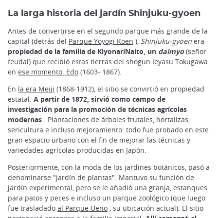
La larga historia del jardín Shinjuku-gyoen
Antes de convertirse en el segundo parque más grande de la
capital (detrás del
Parque Yoyogi Koen
),
Shinjuku-gyoen
era
propiedad de la familia de KiyonariNaito, un
daimyo
(señor
feudal) que recibió estas tierras del shogun Ieyasu Tokugawa
en
ese momento. Edo
(1603- 1867).
En
la era Meiji
(1868-1912), el sitio se convirtió en propiedad
estatal.
A partir de 1872, sirvió como campo de
investigación para la promoción de técnicas agrícolas
modernas
. Plantaciones de árboles frutales, hortalizas,
sericultura e incluso mejoramiento: todo fue probado en este
gran espacio urbano con el fin de mejorar las técnicas y
variedades agrícolas producidas en Japón.
Posteriormente, con la moda de los jardines botánicos, pasó a
denominarse "jardín de plantas". Mantuvo su función de
jardín experimental, pero se le añadió una granja, estanques
para patos y peces e incluso un parque zoológico (que luego
fue trasladado
al Parque Ueno
, su ubicación actual). El sitio