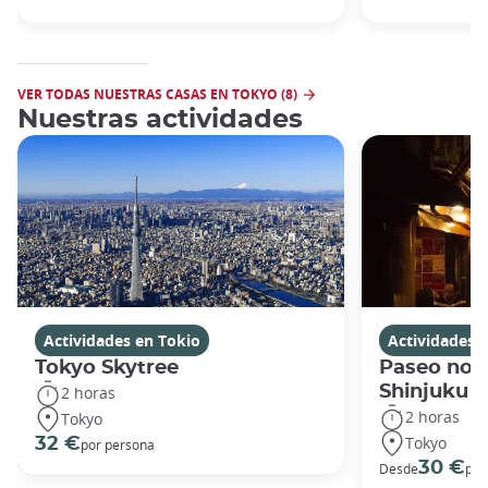
VER TODAS NUESTRAS CASAS EN TOKYO (8)
Nuestras actividades
Actividades en Tokio
Actividades 
Tokyo Skytree
Paseo noc
Shinjuku
2 horas
2 horas
Tokyo
Tokyo
32 €
por persona
30 €
Desde
por