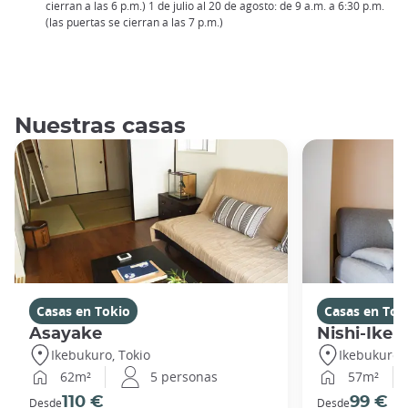
cierran a las 6 p.m.) 1 de julio al 20 de agosto: de 9 a.m. a 6:30 p.m.
(las puertas se cierran a las 7 p.m.)
Nuestras casas
Casas en Tokio
Casas en Tok
Asayake
Nishi-Ikeb
Ikebukuro, Tokio
Ikebukuro, 
62m²
5 personas
57m²
110 €
99 €
Desde
Desde