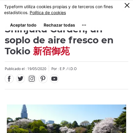
Facebook
Twitter
Instagram
Pinterest
Youtube
Tamaño
0
MENU
Shinjuku Garden, un
soplo de aire fresco en
Tokio
新宿御苑
Close
Publicado el : 19/05/2020
Por : E.P. / I.D.O