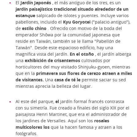
El
Jardín Japonés
, el más antiguo de los tres, es un
jardín paisajístico tradicional situado alrededor de un
estanque
salpicado de islotes y puentes. Incluye varios
pabellones, incluido el
Kyu Goryotei
("palacio antiguo"),
de
estilo chino
. Ofrecido con motivo de la boda del
emperador Shôwa por la comunidad japonesa que
reside en Taiwán, también se le llama "Pabellón de
Taiwán". Desde este espacioso edificio, hay una
magnífica vista del jardín.
En el otoño
, el jardín alberga
una
exhibición de crisantemos
cultivados por
horticultores del muy visitado Shinjuku-gyoen, mientras
que en la
primavera sus flores de cerezo atraen a miles
de visitantes.
Una
casa de té le
permite saciar su sed
mientras aprecia la belleza del lugar.
Al este del parque,
el
jardín formal francés contrasta
con su simetría. Fue creado a finales del siglo XIX por el
paisajista Henri Martinet, que era el administrador de
los jardines de Versalles. Aquí son los
rosales
multicolores los
que la hacen famosa y atraen a los
fotógrafos.