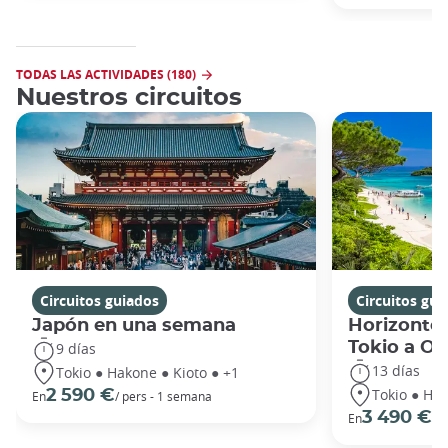
TODAS LAS ACTIVIDADES (180)
Nuestros circuitos
Circuitos guiados
Circuitos gui
Japón en una semana
Horizontes
Tokio a O
9 días
13 días
Tokio ● Hakone ● Kioto ● +1
Tokio ● Hak
2 590 €
En
/ pers - 1 semana
3 490 €
En
/ 