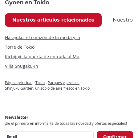
Gyoen en Tokio
Nuestros artículos relacionados
Nuestros
Harajuku: el corazón de la moda y la cultura urbana en Tokio
Torre de Tokio
Kichijoji: la puerta de entrada al Museo Ghibli
Villa Shugaku-in
Página principal
Tokio
Parques y jardines
Breadcrumb
Shinjuku Garden, un soplo de aire fresco en Tokio
Newsletter
¡Sé el primero en informarte de todas las novedad y ofertas especiales!
Email