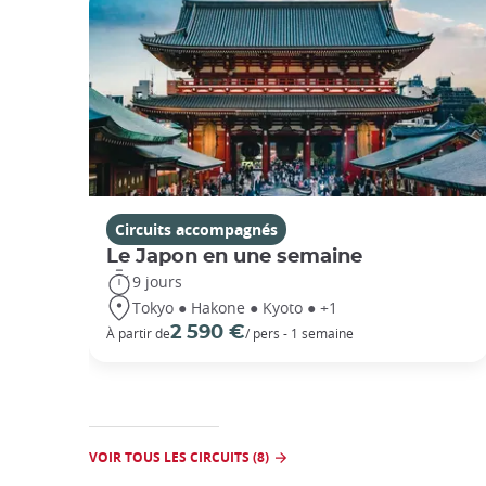
Circuits accompagnés
Le Japon en une semaine
9 jours
Tokyo ● Hakone ● Kyoto ● +1
2 590 €
À partir de
/ pers - 1 semaine
VOIR TOUS LES CIRCUITS (8)