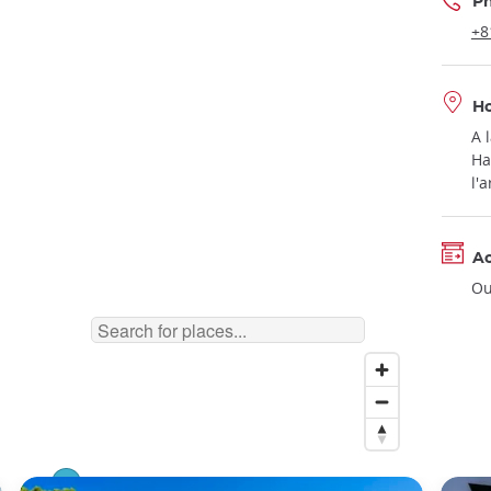
P
+8
Ho
A 
Ha
l'
A
Ou