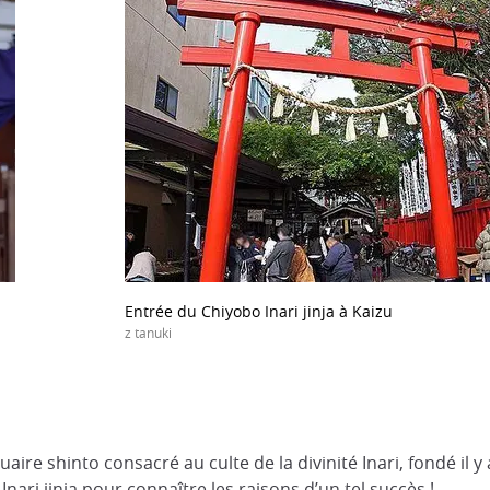
Entrée du Chiyobo Inari jinja à Kaizu
z tanuki
aire shinto consacré au culte de la divinité Inari, fondé il y 
Inari jinja pour connaître les raisons d’un tel succès !