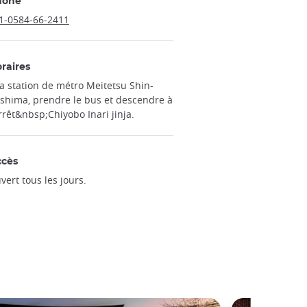
hone
1-0584-66-2411
raires
la station de métro Meitetsu Shin-
shima, prendre le bus et descendre à
arrêt&nbsp;Chiyobo Inari jinja.
ccès
vert tous les jours.