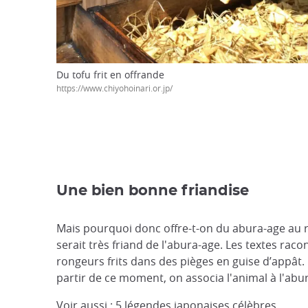
Du tofu frit en offrande
https://www.chiyohoinari.or.jp/
Une bien bonne friandise
Mais pourquoi donc offre-t-on du abura-age au re
serait très friand de l'abura-age. Les textes rac
rongeurs frits dans des pièges en guise d’appât. 
partir de ce moment, on associa l'animal à l'abu
Voir aussi :
5 légendes japonaises célèbres