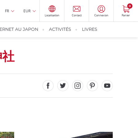
0
FR
EUR
Localisation
Contact
Connexion
Panier
TERNET AU JAPON
ACTIVITÉS
LIVRES
神社