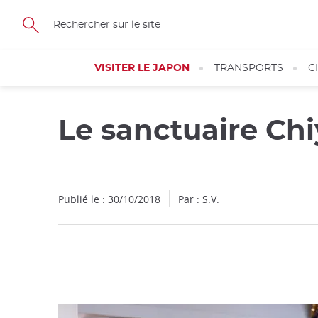
Facebook
Twitter
Instagram
Pinterest
Youtube
Skip
to
main
content
VISITER LE JAPON
TRANSPORTS
C
Le sanctuaire Chi
Fermer
Publié le : 30/10/2018
Par : S.V.