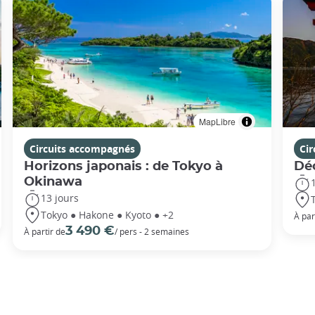
MapLibre
Circuits accompagnés
Ci
Horizons japonais : de Tokyo à
Dé
Okinawa
13 jours
Tokyo ● Hakone ● Kyoto ● +2
À par
3 490 €
À partir de
/ pers - 2 semaines