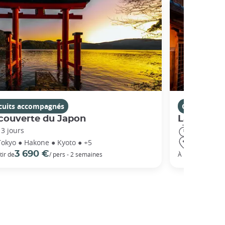
rcuits accompagnés
Circuits ac
couverte du Japon
La Route 
13 jours
14 jours
Tokyo ● Hakone ● Kyoto ● +5
Tokyo ● Ha
3 690 €
5 3
tir de
/ pers - 2 semaines
À partir de