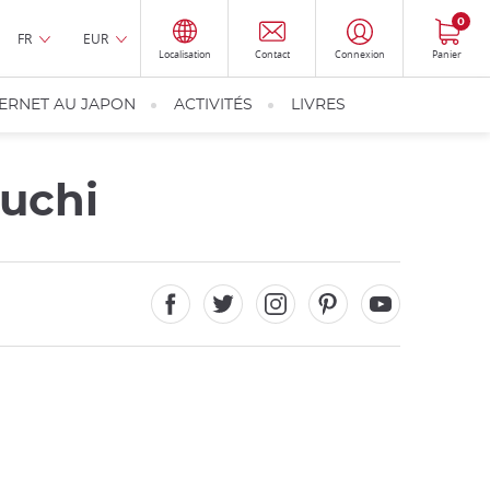
0
FR
EUR
Localisation
Contact
Connexion
Panier
TERNET AU JAPON
ACTIVITÉS
LIVRES
ouchi