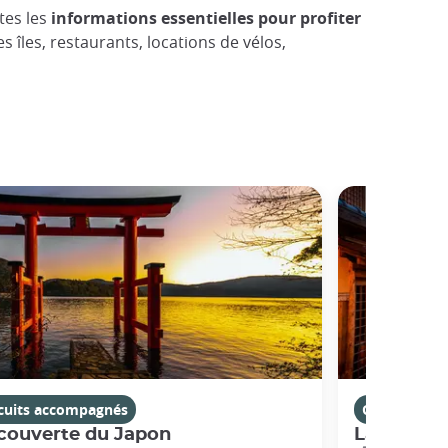
tes les
informations essentielles pour profiter
es îles, restaurants, locations de vélos,
rcuits accompagnés
Circuits ac
couverte du Japon
La Route 