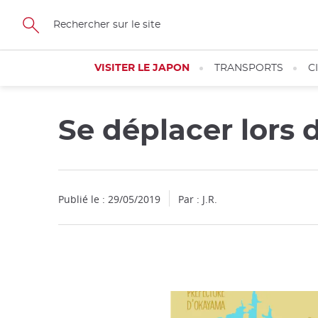
Facebook
Twitter
Instagram
Pinterest
Youtube
Skip
to
main
content
VISITER LE JAPON
TRANSPORTS
C
Se déplacer lors 
Publié le : 29/05/2019
Par : J.R.