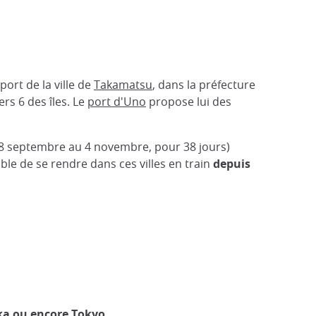
ort de la ville de
Takamatsu
, dans la préfecture
ers 6 des îles. Le
port d'Uno
propose lui des
u 28 septembre au 4 novembre, pour 38 jours)
sible de se rendre dans ces villes en train
depuis
aka ou encore Tokyo
.