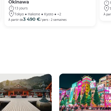
Okinawa
13 jours
Tokyo ● Hakone ● Kyoto ● +2
À par
3 490 €
À partir de
/ pers - 2 semaines