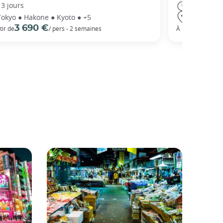
13 jours
14 jours
Tokyo ● Hakone ● Kyoto ● +5
Tokyo ● Ha
3 690 €
5 3
tir de
/ pers - 2 semaines
À partir de