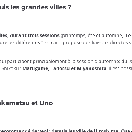
s les grandes villes ?
îles, durant trois sessions
(printemps, été et automne). Le p
e les différentes îles, car il propose des liaisons directes v
i (qui participent principalement à la session d'automne: d
à Shikoku :
Marugame, Tadotsu et Miyanoshita
. Il est pos
 Takamatsu et Uno
t recommandé de venir depuis les ville de Hiroshima, Os