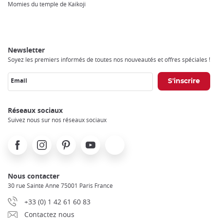
Breadcrumb
Momies du temple de Kaikoji
Newsletter
Soyez les premiers informés de toutes nos nouveautés et offres spéciales !
Email
Réseaux sociaux
Suivez nous sur nos réseaux sociaux
Facebook
Instagram
Pinterest
Youtube
X
Nous contacter
30 rue Sainte Anne 75001 Paris France
+33 (0) 1 42 61 60 83
Contactez nous