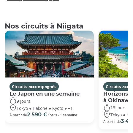
Nos circuits à Niigata
Circuits accompagnés
Circuits acc
Le Japon en une semaine
Horizons j
à Okinawa
9 jours
13 jours
Tokyo ● Hakone ● Kyoto ● +1
Tokyo ● Ha
2 590 €
À partir de
/ pers - 1 semaine
3 49
À partir de