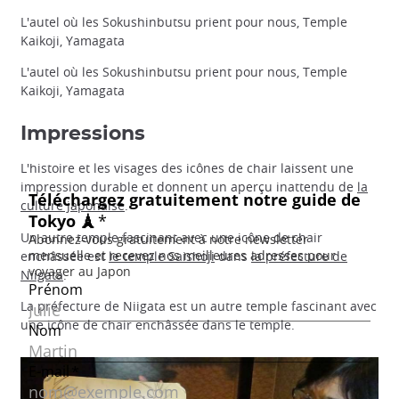
L'autel où les Sokushinbutsu prient pour nous, Temple
Kaikoji, Yamagata
L'autel où les Sokushinbutsu prient pour nous, Temple
Kaikoji, Yamagata
Impressions
L'histoire et les visages des icônes de chair laissent une
impression durable et donnent un aperçu inattendu de
la
culture japonaise
.
Un autre temple fascinant avec une icône de chair
enchâssée est
le temple Saishoji
dans
la préfecture de
Niigata
.
La préfecture de Niigata est un autre temple fascinant avec
une icône de chair enchâssée dans le temple.