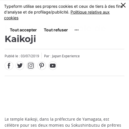
Facebook
Twitter
Instagram
Pinterest
Youtube
Skip
0
MENU
to
main
content
Momies du temple de
Kaikoji
Publié le : 03/07/2019
Par : Japan Experience
Le temple Kaikoji, dans la préfecture de Yamagata, est
célèbre pour ses deux momies ou Sokushinbutsu de prêtres