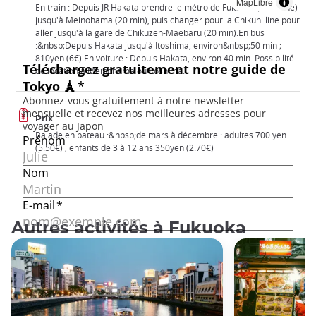
MapLibre
En train : Depuis JR Hakata prendre le métro de Fukuoka (Kuko line)
jusqu'à Meinohama (20 min), puis changer pour la Chikuhi line pour
aller jusqu'à la gare de Chikuzen-Maebaru (20 min).En bus
:&nbsp;Depuis Hakata jusqu'à Itoshima, environ&nbsp;50 min ;
810yen (6€).En voiture : Depuis Hakata, environ 40 min. Possibilité
de location à Meinohama ou Itoshima.
Prix
Balade en bateau :&nbsp;de mars à décembre : adultes 700 yen
(5.50€) ; enfants de 3 à 12 ans 350yen (2.70€)
Autres activités à Fukuoka