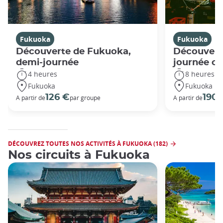
Fukuoka
Fukuoka
Découverte de Fukuoka,
Découvert
demi-journée
journée c
4 heures
8 heures
Fukuoka
Fukuoka
126 €
190 
A partir de
par groupe
A partir de
DÉCOUVREZ TOUTES NOS ACTIVITÉS À FUKUOKA (182)
Nos circuits à Fukuoka