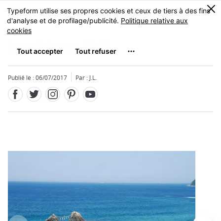
Facebook
Twitter
Instagram
Pinterest
Youtube
Skip
0
MENU
to
main
content
Itoshima
糸島
Publié le : 06/07/2017
Par : J.L.
Fermer