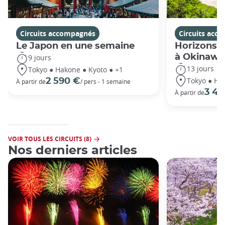
Circuits accompagnés
Circuits acc
Le Japon en une semaine
Horizons j
à Okinawa
9 jours
13 jours
Tokyo ● Hakone ● Kyoto ● +1
Tokyo ● Ha
2 590 €
À partir de
/ pers - 1 semaine
3 49
À partir de
VOIR TOUS LES CIRCUITS (8)
Nos derniers articles