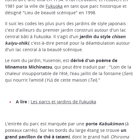
1981 par la ville de
Fukuoka
en tant que parc historique et
désigné "Lieu de beauté scénique" en 1998.
Il suit les codes les plus purs des jardins de style japonais :
c'est d'ailleurs du premier jardin construit autour d'un lac
central bâti à Fukuoka. Il s'agit d'un
jardin du style
chisen
kaiyu-shiki
, c'est-à-dire pensé pour la déambulation autour
d'un lac central à la beauté scénique.
Le nom du jardin, Yusentei, est
dérivé d'un poème de
Minamoto Michinatsu
, qui peut être traduit par : "Loin de la
chaleur insupportable de l’été, l’eau jaillit de la fontaine (
Sen
)
qui nourrit l’amitié (
Yu
) de cette maison (
Tei
)."
A lire :
Les parcs et jardins de Fukuoka
L'entrée du parc est marquée par une
porte
Kabukimon
(à
poteaux carrés). Sur les bords du large étang se trouve
un
grand pavillon de thé à tatami
, dont le grand hall
Ohiroma