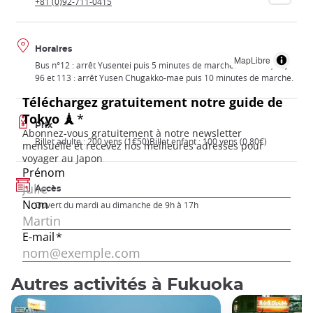
+81 (0)92-711-0415
Horaires
MapLibre
Bus n°12 : arrêt Yusentei puis 5 minutes de marche.Bus n°13, 16,
96 et 113 : arrêt Yusen Chugakko-mae puis 10 minutes de marche.
Prix
Billet adulte : 200 yens (1€50)Billet enfant : 100 yens (0,80€)
Accès
Ouvert du mardi au dimanche de 9h à 17h
Autres activités à Fukuoka