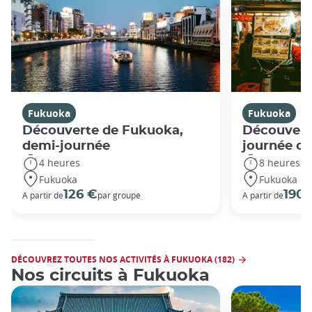
Fukuoka
Fukuoka
Découverte de Fukuoka,
Découvert
demi-journée
journée c
4 heures
8 heures
Fukuoka
Fukuoka
126 €
190 
A partir de
par groupe
A partir de
DÉCOUVREZ TOUTES NOS ACTIVITÉS À FUKUOKA (182)
Nos circuits à Fukuoka