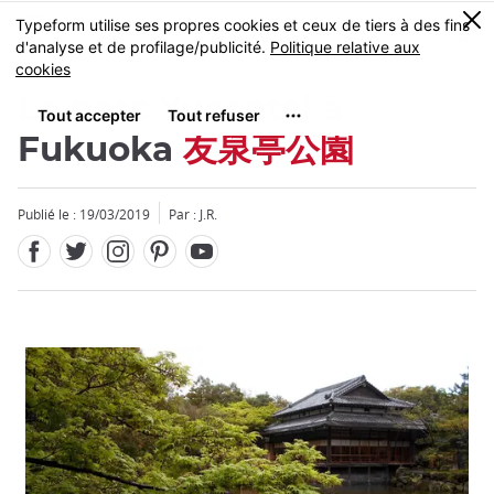
Facebook
Twitter
Instagram
Pinterest
Youtube
Skip
0
MENU
to
main
content
Le parc Yusentei à
Fukuoka
友泉亭公園
Publié le : 19/03/2019
Par : J.R.