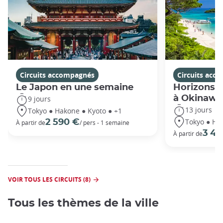
Circuits accompagnés
Circuits acc
Le Japon en une semaine
Horizons j
à Okinawa
9 jours
13 jours
Tokyo ● Hakone ● Kyoto ● +1
Tokyo ● Ha
2 590 €
À partir de
/ pers - 1 semaine
3 49
À partir de
VOIR TOUS LES CIRCUITS (8)
Tous les thèmes de la ville