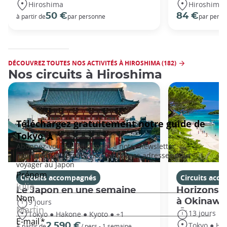
Hiroshima
Hiroshima
50 €
84 €
à partir de
par personne
par pers
DÉCOUVREZ TOUTES NOS ACTIVITÉS À HIROSHIMA (182)
Nos circuits à Hiroshima
Circuits accompagnés
Circuits acc
Le Japon en une semaine
Horizons j
à Okinawa
9 jours
13 jours
Tokyo ● Hakone ● Kyoto ● +1
Tokyo ● Ha
2 590 €
À partir de
/ pers - 1 semaine