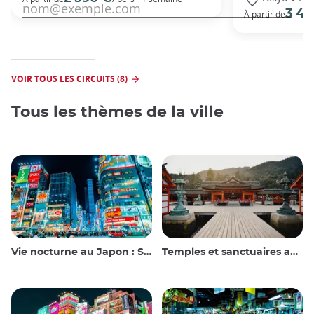
3 49
À partir de
VOIR TOUS LES CIRCUITS (8)
Tous les thèmes de la ville
Vie nocturne au Japon : Sortir, voir et boire
Temples et sanctuaires au Japon