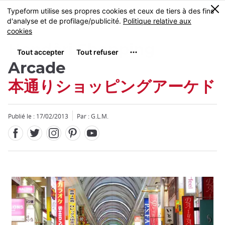
Facebook
Twitter
Instagram
Pinterest
Youtube
Skip
0
MENU
to
main
content
Hondôri Shopping
Arcade
本通りショッピングアーケド
Publié le : 17/02/2013
Par : G.L.M.