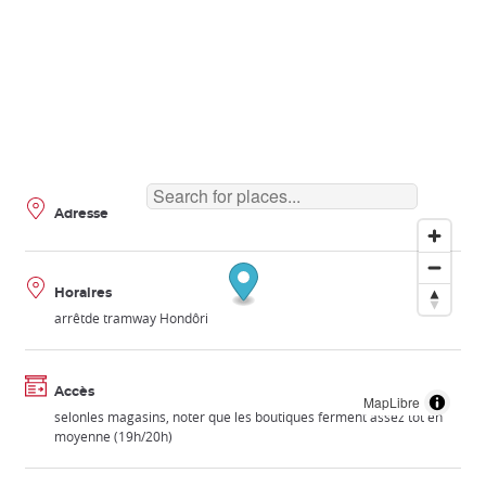
Adresse
Horaires
arrêtde tramway Hondôri
Accès
MapLibre
selonles magasins, noter que les boutiques ferment assez tôt en
moyenne (19h/20h)