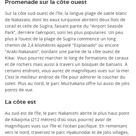
Promenade sur la côte ouest
Sur la côte sud-ouest de l'île, la longue plage de sable blanc
de Nakazato, dont les eaux turquoise abritent deux îlots de
corail et celle de Sugira, faisant partie du "Airport Seaside
Park", derrière l’aéroport, sont les plus populaires. Un peu
plus à l’ouest de la plage de Sugira commence un long
chemin de 2,4 kilomètres appelé "Esplanado" ou encore
"Araki-Nakasato", bordant une partie de la côte ouest de
Kikai. Vous pourrez marcher le long de formations de coraux
et de rochers mais aussi à travers un bosquet de banians. À
certains endroits, vous aurez de magnifiques vues sur la mer.
C’est le meilleur endroit de l’île pour admirer le coucher du
soleil. Plus au nord, le parc Muchakana offre lui aussi de jolis
points de vue.
La côte est
Au sud-est de l’île, le parc Nakanishi abrite le plus haut point
de Kikaijima (212 mètres) d’où vous pourrez avoir de
magnifiques vues sur l’île et l’océan pacifique. En remontant
vers le nord, traversez le parc Hyakunodai et de jolis villages,