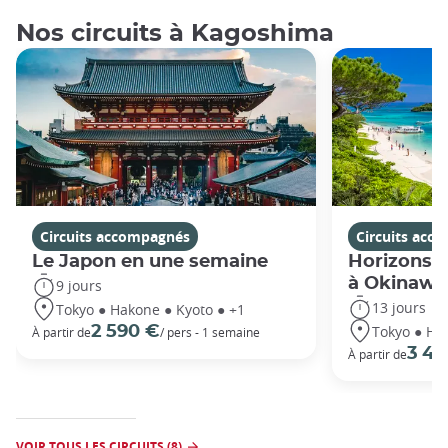
Nos circuits à Kagoshima
Circuits accompagnés
Circuits acc
Le Japon en une semaine
Horizons j
à Okinawa
9 jours
13 jours
Tokyo ● Hakone ● Kyoto ● +1
Tokyo ● Ha
2 590 €
À partir de
/ pers - 1 semaine
3 49
À partir de
VOIR TOUS LES CIRCUITS (8)