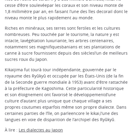
cesse d’être soulevéepar les coraux et son niveau monte de
1,8 millimètre par an, en faisant l’une des îles decorail dont le
niveau monte le plus rapidement au monde.
Riches en minéraux, ses terres sont fertiles et les cultures
nombreuses. Peu touchée par le tourisme, la nature y est
intacte, lavégétation luxuriante, les arbres centenaires,
notamment ses magnifiquesbanians et ses plantations de
canne à sucre fournissent depuis des sièclesl’un de meilleurs
sucres roux du Japon.
Kikaijima fut tourà tour indépendante, gouvernée par le
royaume des Ryûkyû et occupée par les États-Unis (de la fin
de la Seconde guerre mondiale à 1953) avant d'être rattachée
à la préfecture de Kagoshima. Cette particularité historique
et son éloignement ont favorisé le développementd’une
culture d’autant plus unique que chaque village a ses
propres coutumes etparfois même son propre dialecte. Dans
certaines parties de l’île, on parleencore le kikai,l’une des
langues en voie de disparition de l’archipel des Ryûkyû.
À lire :
Les dialectes au Japon