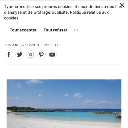
Facebook
Twitter
Instagram
Pinterest
Youtube
Skip
0
MENU
to
main
content
Kikaijima
喜界島
Publié le : 27/03/2018
Par : I.D.O.