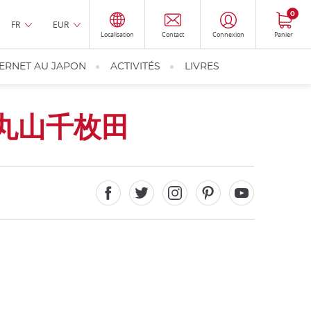
0
FR
EUR
Localisation
Contact
Connexion
Panier
TERNET AU JAPON
ACTIVITÉS
LIVRES
丸山千枚田