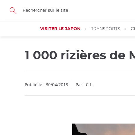
Facebook
Twitter
Instagram
Pinterest
Youtube
Skip
to
main
content
VISITER LE JAPON
TRANSPORTS
C
1 000 rizières d
Publié le : 30/04/2018
Par : C.L