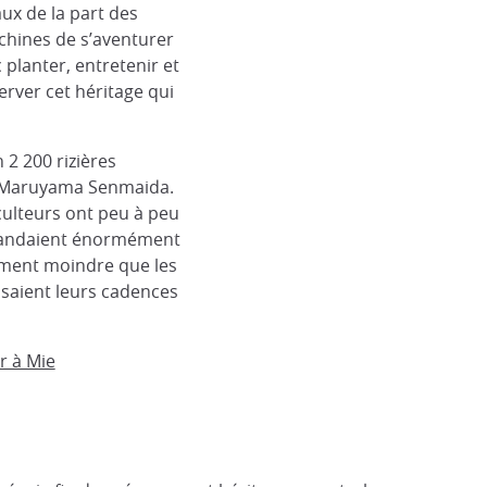
ux de la part des
achines de s’aventurer
c planter, entretenir et
rver cet héritage qui
 2 200 rizières
e Maruyama Senmaida.
iculteurs ont peu à peu
emandaient énormément
ment moindre que les
osaient leurs cadences
r à Mie