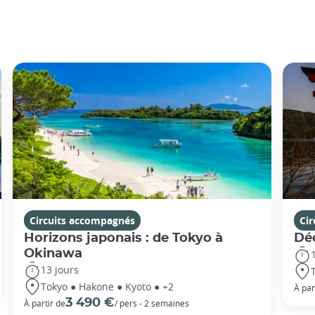
Circuits accompagnés
Ci
Horizons japonais : de Tokyo à
Dé
Okinawa
13 jours
Tokyo ● Hakone ● Kyoto ● +2
À par
3 490 €
À partir de
/ pers - 2 semaines