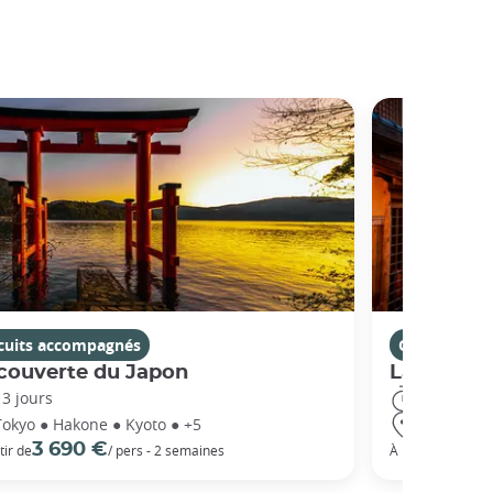
rcuits accompagnés
Circuits ac
couverte du Japon
La Route 
13 jours
14 jours
Tokyo ● Hakone ● Kyoto ● +5
Tokyo ● Ha
3 690 €
5 3
tir de
/ pers - 2 semaines
À partir de