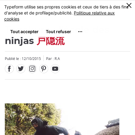
Facebook
Twitter
Instagram
Pinterest
Youtube
Skip
0
MENU
to
main
content
Togakure : l'école des
ninjas
戸隠流
Publié le : 12/10/2015
Par : R.A
Fermer