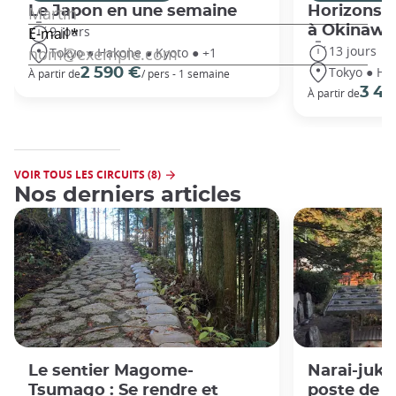
Le Japon en une semaine
Horizons j
à Okinawa
9 jours
13 jours
Tokyo ● Hakone ● Kyoto ● +1
Tokyo ● Ha
2 590 €
À partir de
/ pers - 1 semaine
3 49
À partir de
VOIR TOUS LES CIRCUITS (8)
Nos derniers articles
Le sentier Magome-
Narai-juku 
Tsumago : Se rendre et
poste de l