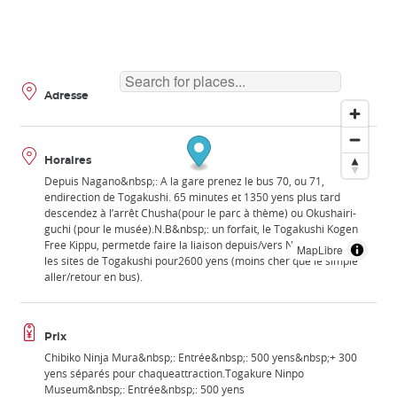
Adresse
Horaires
Depuis Nagano&nbsp;: A la gare prenez le bus 70, ou 71,
endirection de Togakushi. 65 minutes et 1350 yens plus tard
descendez à l’arrêt Chusha(pour le parc à thème) ou Okushairi-
guchi (pour le musée).N.B&nbsp;: un forfait, le Togakushi Kogen
Free Kippu, permetde faire la liaison depuis/vers Nagano et entre
MapLibre
les sites de Togakushi pour2600 yens (moins cher que le simple
aller/retour en bus).
Prix
Chibiko Ninja Mura&nbsp;: Entrée&nbsp;: 500 yens&nbsp;+ 300
yens séparés pour chaqueattraction.Togakure Ninpo
Museum&nbsp;: Entrée&nbsp;: 500 yens