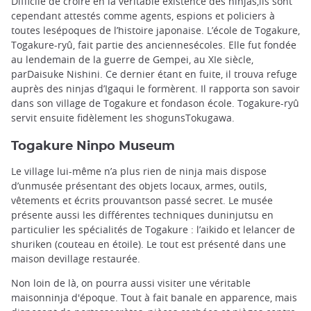
Difficile de croire en la véritable existence des ninjas,ils sont
cependant attestés comme agents, espions et policiers à
toutes lesépoques de l’histoire japonaise. L’école de Togakure,
Togakure-ryû, fait partie des anciennesécoles. Elle fut fondée
au lendemain de la guerre de Gempei, au XIe siècle,
parDaisuke Nishini. Ce dernier étant en fuite, il trouva refuge
auprès des ninjas d’Igaqui le formèrent. Il rapporta son savoir
dans son village de Togakure et fondason école. Togakure-ryû
servit ensuite fidèlement les shogunsTokugawa.
Togakure Ninpo Museum
Le village lui-même n’a plus rien de ninja mais dispose
d’unmusée présentant des objets locaux, armes, outils,
vêtements et écrits prouvantson passé secret. Le musée
présente aussi les différentes techniques duninjutsu en
particulier les spécialités de Togakure : l’aikido et lelancer de
shuriken (couteau en étoile). Le tout est présenté dans une
maison devillage restaurée.
Non loin de là, on pourra aussi visiter une véritable
maisonninja d'époque. Tout à fait banale en apparence, mais