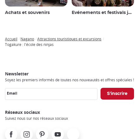
Achats et souvenirs
Evénements et festivals japonais
Accueil
Nagano
Attractions touristiques et excursions
Breadcrumb
Togakure : l'école des ninjas
Newsletter
Soyez les premiers informés de toutes nos nouveautés et offres spéciales !
Email
Réseaux sociaux
Suivez nous sur nos réseaux sociaux
Facebook
Instagram
Pinterest
Youtube
X