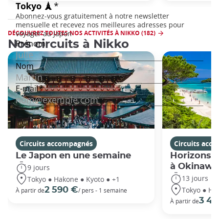
DÉCOUVREZ TOUTES NOS ACTIVITÉS À NIKKO (182)
Nos circuits à Nikko
Circuits accompagnés
Circuits acc
Le Japon en une semaine
Horizons j
à Okinawa
9 jours
13 jours
Tokyo ● Hakone ● Kyoto ● +1
Tokyo ● Ha
2 590 €
À partir de
/ pers - 1 semaine
3 49
À partir de