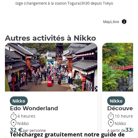
toge (changement à la station Togura)3h30 depuis Tokyo
MapLibre
Autres activités à Nikko
Nikko
Nikko
Edo Wonderland
Découvert
4 heures
10 heures
Nikko
Nikko
32 €
338
par personne
A partir de