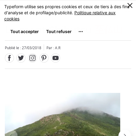
Facebook
Twitter
Instagram
Pinterest
Youtube
Skip
0
MENU
to
main
content
Le mont Shibutsu
至仏山
Publié le : 27/03/2018
Par : A.R
Fermer