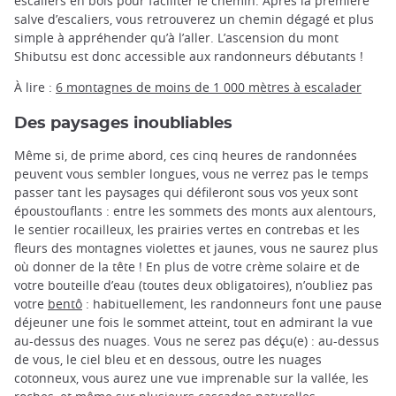
escaliers en bois pour faciliter le chemin. Après la première
salve d’escaliers, vous retrouverez un chemin dégagé et plus
simple à appréhender qu’à l’aller. L’ascension du mont
Shibutsu est donc accessible aux randonneurs débutants !
À lire :
6 montagnes de moins de 1 000 mètres à escalader
Des paysages inoubliables
Même si, de prime abord, ces cinq heures de randonnées
peuvent vous sembler longues, vous ne verrez pas le temps
passer tant les paysages qui défileront sous vos yeux sont
époustouflants : entre les sommets des monts aux alentours,
le sentier rocailleux, les prairies vertes en contrebas et les
fleurs des montagnes violettes et jaunes, vous ne saurez plus
où donner de la tête ! En plus de votre crème solaire et de
votre bouteille d’eau (toutes deux obligatoires), n’oubliez pas
votre
bentô
: habituellement, les randonneurs font une pause
déjeuner une fois le sommet atteint, tout en admirant la vue
au-dessus des nuages. Vous ne serez pas déçu(e) : au-dessus
de vous, le ciel bleu et en dessous, outre les nuages
cotonneux, vous aurez une vue imprenable sur la vallée, les