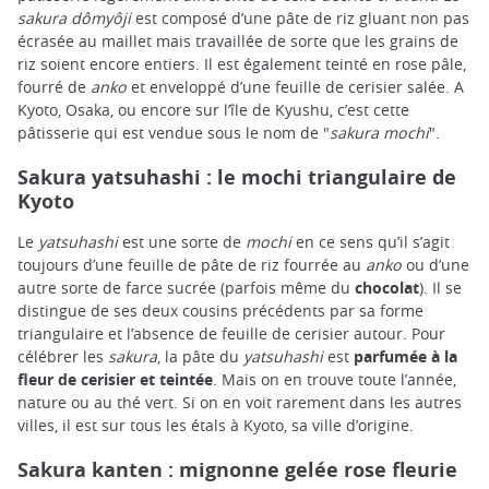
sakura dômyôji
est composé d’une pâte de riz gluant non pas
écrasée au maillet mais travaillée de sorte que les grains de
riz soient encore entiers. Il est également teinté en rose pâle,
fourré de
anko
et enveloppé d’une feuille de cerisier salée. A
Kyoto, Osaka, ou encore sur l’île de Kyushu, c’est cette
pâtisserie qui est vendue sous le nom de "
sakura mochi
".
Sakura yatsuhashi : le mochi triangulaire de
Kyoto
Le
yatsuhashi
est une sorte de
mochi
en ce sens qu’il s’agit
toujours d’une feuille de pâte de riz fourrée au
anko
ou d’une
autre sorte de farce sucrée (parfois même du
chocolat
). Il se
distingue de ses deux cousins précédents par sa forme
triangulaire et l’absence de feuille de cerisier autour. Pour
célébrer les
sakura
, la pâte du
yatsuhashi
est
parfumée à la
fleur de cerisier et teintée
. Mais on en trouve toute l’année,
nature ou au thé vert. Si on en voit rarement dans les autres
villes, il est sur tous les étals à Kyoto, sa ville d’origine.
Sakura kanten : mignonne gelée rose fleurie