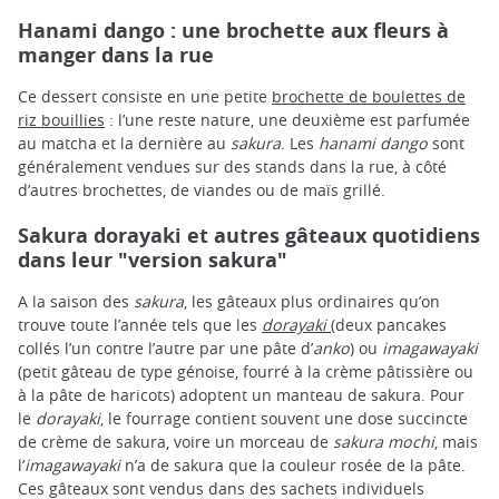
Hanami dango : une brochette aux fleurs à
manger dans la rue
Ce dessert consiste en une petite
brochette de boulettes de
riz bouillies
: l’une reste nature, une deuxième est parfumée
au matcha et la dernière au
sakura
. Les
hanami dango
sont
généralement vendues sur des stands dans la rue, à côté
d’autres brochettes, de viandes ou de maïs grillé.
Sakura dorayaki et autres gâteaux quotidiens
dans leur "version sakura"
A la saison des
sakura
, les gâteaux plus ordinaires qu’on
trouve toute l’année tels que les
dorayaki
(deux pancakes
collés l’un contre l’autre par une pâte d’
anko
) ou
imagawayaki
(petit gâteau de type génoise, fourré à la crème pâtissière ou
à la pâte de haricots) adoptent un manteau de sakura. Pour
le
dorayaki
, le fourrage contient souvent une dose succincte
de crème de sakura, voire un morceau de
sakura mochi
, mais
l’
imagawayaki
n’a de sakura que la couleur rosée de la pâte.
Ces gâteaux sont vendus dans des sachets individuels