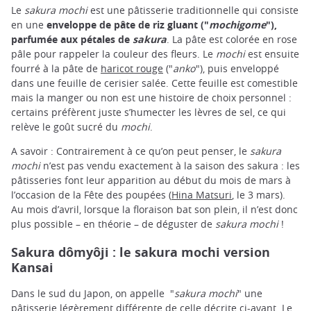
Le
sakura
mochi
est une pâtisserie traditionnelle qui consiste
en une
enveloppe de pâte de riz gluant ("
mochigome
"),
parfumée aux pétales de
sakura
. La pâte est colorée en rose
pâle pour rappeler la couleur des fleurs. Le
mochi
est ensuite
fourré à la pâte de
haricot rouge
("
anko
"), puis enveloppé
dans une feuille de cerisier salée. Cette feuille est comestible
mais la manger ou non est une histoire de choix personnel :
certains préfèrent juste s’humecter les lèvres de sel, ce qui
relève le goût sucré du
mochi
.
A savoir : Contrairement à ce qu’on peut penser, le
sakura
mochi
n’est pas vendu exactement à la saison des sakura : les
pâtisseries font leur apparition au début du mois de mars à
l’occasion de la Fête des poupées (
Hina Matsuri
, le 3 mars).
Au mois d’avril, lorsque la floraison bat son plein, il n’est donc
plus possible – en théorie – de déguster de
sakura mochi
!
Sakura dômyôji : le sakura mochi version
Kansai
Dans le sud du Japon, on appelle "
sakura mochi
" une
pâtisserie légèrement différente de celle décrite ci-avant. Le