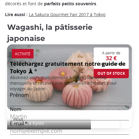
décorés et font de
parfaits petits souvenirs
.
Lire aussi :
La Sakura Gourmet Fair 2017 à Tokyo
Wagashi, la pâtisserie
japonaise
A partir de
ACTIVITÉ
32 €
par personne
OUT OF STOCK
Wagashi, la pâtisserie japonaise
Inclus :
Activités à Kyoto