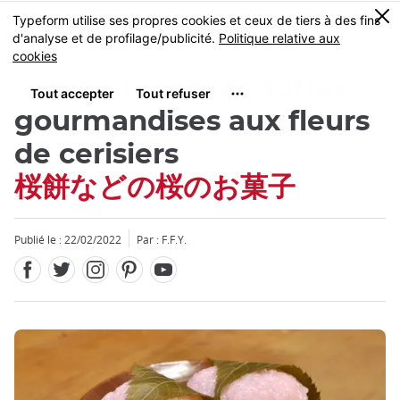
Facebook
Twitter
Instagram
Pinterest
Youtube
Skip
0
MENU
to
main
content
Sakura mochi et autres
gourmandises aux fleurs
de cerisiers
桜餅などの桜のお菓子
Fermer
Publié le : 22/02/2022
Par : F.F.Y.