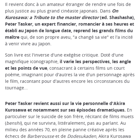
Il revient donc à un amateur étranger de rendre une fois de
plus justice au plus grand cinéaste japonais. Dans
On
Kurosawa: a Tribute to the master director
(ed. Shashasha),
Peter Tasker, un expert financier, romancier à ses heures et
établi au Japon de longue date, reprend les grands films du
maître
qui, de son propre aveu, "a changé sa vie" et l'a incité
à venir vivre au Japon.
Son livre est l'inverse d'une exégèse critique. Doté d'une
magnifique iconographie,
il varie les perspectives, les angle
et les points de vue
, consacrant à certains films un court
poème, imaginant pour d'autres la vie d'un personnage après
le film, racontant pour d'autres encore les circonstances du
tournage...
Peter Tasker revient aussi sur la vie personnelle d'Akira
Kurosawa et notamment sur ses épisodes dramatiques.
En
particulier sur le suicide de son frère, récitant de films muets
(
benshi
), qui ne survivra, littéralement, pas au parlant. Au
milieu des années 70, en pleine panne créative après les
échecs de
Barberousse
et de
Dodesukaden
, Akira Kurosawa