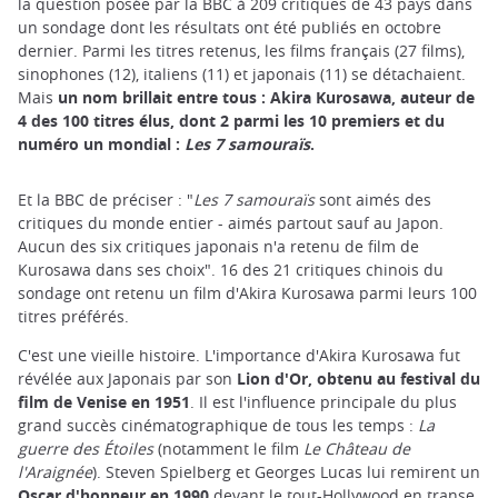
la question posée par la BBC à 209 critiques de 43 pays dans
un sondage dont les résultats ont été publiés en octobre
dernier. Parmi les titres retenus, les films français (27 films),
sinophones (12), italiens (11) et japonais (11) se détachaient.
Mais
un nom brillait entre tous : Akira Kurosawa, auteur de
4 des 100 titres élus, dont 2 parmi les 10 premiers et du
numéro un mondial :
Les 7 samouraïs
.
Et la BBC de préciser : "
Les 7 samouraïs
sont aimés des
critiques du monde entier - aimés partout sauf au Japon.
Aucun des six critiques japonais n'a retenu de film de
Kurosawa dans ses choix". 16 des 21 critiques chinois du
sondage ont retenu un film d'Akira Kurosawa parmi leurs 100
titres préférés.
C'est une vieille histoire. L'importance d'Akira Kurosawa fut
révélée aux Japonais par son
Lion d'Or, obtenu au festival du
film de Venise en 1951
. Il est l'influence principale du plus
grand succès cinématographique de tous les temps :
La
guerre des Étoiles
(notamment le film
Le Château de
l'Araignée
). Steven Spielberg et Georges Lucas lui remirent un
Oscar d'honneur en 1990
devant le tout-Hollywood en transe.