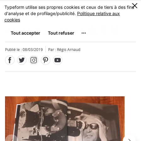
Facebook
Twitter
Instagram
Pinterest
Youtube
Skip
0
MENU
to
main
content
Akira Kurosawa
黒澤 明
Publié le : 08/03/2019
Par : Régis Arnaud
Fermer