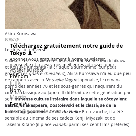
Akira Kurosawa
映画の友
Le cinéaste universel
Solidaire de ses confrères Masaaki Kobayashi, Kon Ichikawa
et Keisuke Kinoshita (la critique a surnommé leur petit
groupe
Les quatre chevaliers
), Akira Kurosawa n'a eu que peu
de rapports avec la
Nouvelle Vague
japonaise, le roman-
porno des années 70 et les sous-genres qui naquirent du
cinéma classique au Japon. Il différait de cette génération par
son
immense culture littéraire dans laquelle se côtoyaient
Balzac, Shakespeare, Dostoïevski et le classique de la
littérature japonaise
Le dit du Heike
.
En revanche, il a été
sensible au cinéma de ses cadets Kenji Miyazaki et de
Takeshi Kitano (il place
Hanabi
parmi ses cent films préférés).