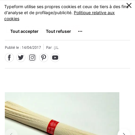
Facebook
Twitter
Instagram
Pinterest
Youtube
Skip
0
MENU
to
main
content
Les Sômen
素麺
Publié le : 14/04/2017
Par : J.L.
Fermer