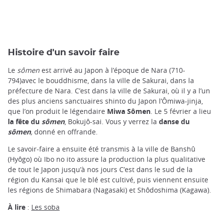
Histoire d'un savoir faire
Le
sômen
est arrivé au Japon à l’époque de Nara (710-
794)avec le bouddhisme, dans la ville de Sakurai, dans la
préfecture de Nara. C’est dans la ville de Sakurai, où il y a l’un
des plus anciens sanctuaires shinto du Japon l’Ômiwa-jinja,
que l’on produit le légendaire
Miwa Sômen
. Le 5 février a lieu
la fête du
sômen
, Bokujô-sai. Vous y verrez la
danse du
sômen
,
donné en offrande.
Le savoir-faire a ensuite été transmis à la ville de Banshû
(Hyôgo) où Ibo no ito assure la production la plus qualitative
de tout le Japon jusqu’à nos jours C’est dans le sud de la
région du Kansai que le blé est cultivé, puis viennent ensuite
les régions de Shimabara (Nagasaki) et Shôdoshima (Kagawa).
À lire
:
Les soba