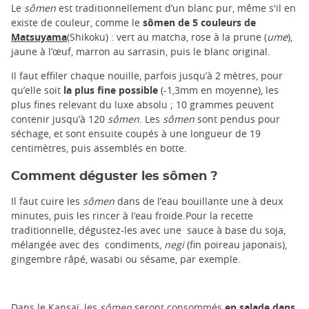
Le
sômen
est traditionnellement d’un blanc pur, même s'il en
existe de couleur, comme le
sômen de 5 couleurs de
Matsuyama
(Shikoku) : vert au matcha, rose à la prune (
ume
),
jaune à l’œuf, marron au sarrasin, puis le blanc original.
Il faut effiler chaque nouille, parfois jusqu’à 2 mètres, pour
qu’elle soit
la plus fine possible
(-1,3mm en moyenne), les
plus fines relevant du luxe absolu ; 10 grammes peuvent
contenir jusqu’à 120
sômen
. Les
sômen
sont pendus pour
séchage, et sont ensuite coupés à une longueur de 19
centimètres, puis assemblés en botte.
Comment déguster les sômen ?
Il faut cuire les
sômen
dans de l’eau bouillante une à deux
minutes, puis les rincer à l’eau froide.Pour la recette
traditionnelle, dégustez-les avec une sauce à base du soja,
mélangée avec des condiments,
negi
(fin poireau japonais),
gingembre râpé, wasabi ou sésame, par exemple.
Dans le Kansaï, les
sômen
seront consommés
en salade dans