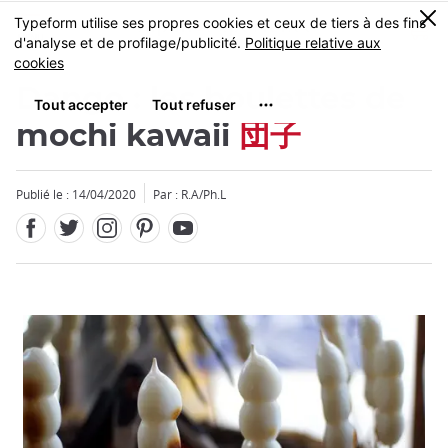
Facebook
Twitter
Instagram
Pinterest
Youtube
Skip
0
MENU
to
main
content
Dango : les boulettes de
mochi kawaii
団子
Publié le : 14/04/2020
Par : R.A/Ph.L
Fermer
Fermer
Add
Add
mask
mask
focusable
focusable
element
element
for
for
loop
loop
on
on
focus
focus