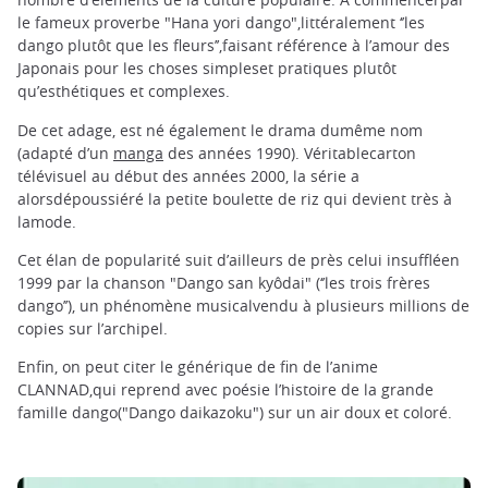
le fameux proverbe "Hana yori dango",littéralement ‘’les
dango plutôt que les fleurs’’,faisant référence à l’amour des
Japonais pour les choses simpleset pratiques plutôt
qu’esthétiques et complexes.
De cet adage, est né également le drama dumême nom
(adapté d’un
manga
des années 1990). Véritablecarton
télévisuel au début des années 2000, la série a
alorsdépoussiéré la petite boulette de riz qui devient très à
lamode.
Cet élan de popularité suit d’ailleurs de près celui insuffléen
1999 par la chanson "Dango san kyôdai" (‘’les trois frères
dango’’), un phénomène musicalvendu à plusieurs millions de
copies sur l’archipel.
Enfin, on peut citer le générique de fin de l’anime
CLANNAD,qui reprend avec poésie l’histoire de la grande
famille dango("Dango daikazoku") sur un air doux et coloré.