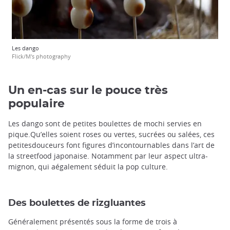
trap
trap
after
after
an
an
iframe
iframe
Les dango
Flick/M's photography
Un en-cas sur le pouce très
populaire
Les dango sont de petites boulettes de mochi servies en
pique.Qu’elles soient roses ou vertes, sucrées ou salées, ces
petitesdouceurs font figures d’incontournables dans l’art de
la streetfood japonaise. Notamment par leur aspect ultra-
mignon, qui aégalement séduit la pop culture.
Des boulettes de rizgluantes
Généralement présentés sous la forme de trois à