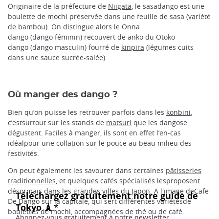
Originaire de la préfecture de
Niigata
, le sasadango est une
boulette de mochi préservée dans une feuille de sasa (variété
de bambou). On distingue alors le Onna
dango (dango féminin) recouvert de anko du Otoko
dango (dango masculin) fourré de
kinpira
(légumes cuits
dans une sauce sucrée-salée).
Où manger des dango ?
Bien qu’on puisse les retrouver parfois dans les
konbini
,
c’estsurtout sur les stands de
matsuri
que les dangose
dégustent. Faciles à manger, ils sont en effet l’en-cas
idéalpour une collation sur le pouce au beau milieu des
festivités.
On peut également les savourer dans certaines
pâtisseries
traditionnelles
, et quelques cafés spécialisés lesproposent
désormais dans les grandes villes du Japon. A l'image deCafe
De Dango sur la capitale, qui sert différentes variétésde
boulettes de mochi, accompagnées de thé ou de café.