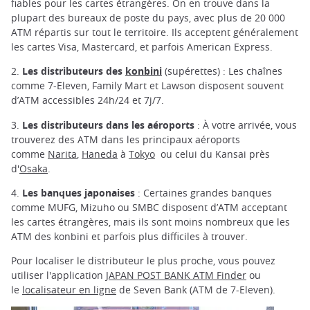
fiables pour les cartes étrangères. On en trouve dans la
plupart des bureaux de poste du pays, avec plus de 20 000
ATM répartis sur tout le territoire. Ils acceptent généralement
les cartes Visa, Mastercard, et parfois American Express.
2.
Les distributeurs des
konbini
(supérettes) : Les chaînes
comme 7-Eleven, Family Mart et Lawson disposent souvent
d’ATM accessibles 24h/24 et 7j/7.
3.
Les distributeurs dans les aéroports
: À votre arrivée, vous
trouverez des ATM dans les principaux aéroports
comme
Narita
,
Haneda
à
Tokyo
ou celui du Kansai près
d'
Osaka
.
4.
Les banques japonaises
: Certaines grandes banques
comme MUFG, Mizuho ou SMBC disposent d’ATM acceptant
les cartes étrangères, mais ils sont moins nombreux que les
ATM des konbini et parfois plus difficiles à trouver.
Pour localiser le distributeur le plus proche, vous pouvez
utiliser l'application
JAPAN POST BANK ATM Finder
ou
le
localisateur en ligne
de Seven Bank (ATM de 7-Eleven).