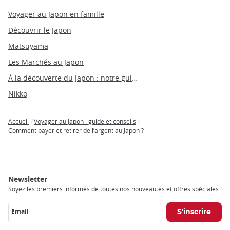
Voyager au Japon en famille
Découvrir le Japon
Matsuyama
Les Marchés au Japon
À la découverte du Japon : notre guide du Japon par thèmes
Nikko
Accueil
Voyager au Japon : guide et conseils
Breadcrumb
Comment payer et retirer de l’argent au Japon ?
Newsletter
Soyez les premiers informés de toutes nos nouveautés et offres spéciales !
Email