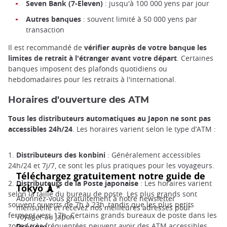
Seven Bank (7-Eleven)
: jusqu'à 100 000 yens par jour
Autres banques
: souvent limité à 50 000 yens par
transaction
Il est recommandé de
vérifier auprès de votre banque les
limites de retrait à l'étranger avant votre départ
. Certaines
banques imposent des plafonds quotidiens ou
hebdomadaires pour les retraits à l'international.
Horaires d'ouverture des ATM
Tous les distributeurs automatiques au Japon ne sont pas
accessibles 24h/24
. Les horaires varient selon le type d’ATM :
1.
Distributeurs des konbini
: Généralement accessibles
24h/24 et 7j/7, ce sont les plus pratiques pour les voyageurs.
2.
Distributeurs de la Poste japonaise
: Les horaires varient
selon la taille du bureau de poste. Les plus grands sont
souvent ouverts de 7h à 23h, tandis que les plus petits
ferment vers 17h. Certains grands bureaux de poste dans les
zones très fréquentées peuvent avoir des ATM accessibles