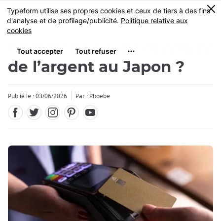
Facebook
Twitter
Instagram
Pinterest
Youtube
Skip
0
MENU
to
main
content
Comment payer et retirer
de l’argent au Japon ?
Publié le : 03/06/2026
Par : Phoebe