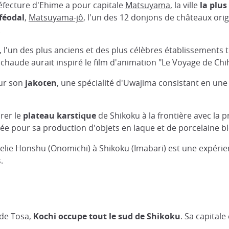
réfecture d'Ehime a pour capitale
Matsuyama
, la ville
la plu
féodal
,
Matsuyama-jô
, l'un des 12 donjons de châteaux orig
.
, l'un des plus anciens et des plus célèbres établissements
chaude aurait inspiré le film d'animation "Le Voyage de Chi
our son
jakoten
, une spécialité d'Uwajima consistant en un
rer le
plateau karstique
de Shikoku à la frontière avec la p
utée pour sa production d'objets en laque et de porcelaine b
elie Honshu (Onomichi) à Shikoku (Imabari) est une expérien
.
de Tosa,
Kochi occupe tout le sud de Shikoku
. Sa capital