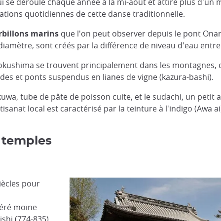
ui se déroule chaque année à la mi-août et attire plus d'un m
ions quotidiennes de cette danse traditionnelle.
rbillons marins
que l'on peut observer depuis le pont Onarut
iamètre, sont créés par la différence de niveau d'eau entre 
de Tokushima se trouvent principalement dans les montagne
cades et ponts suspendus en lianes de vigne (kazura-bashi).
uwa, tube de pâte de poisson cuite, et le sudachi, un petit 
anat local est caractérisé par la teinture à l'indigo (Awa ai)
8 temples
iècles pour
éré moine
shi (774-835),