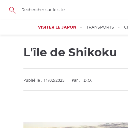
Facebook
Twitter
Instagram
Pinterest
Youtube
Skip
to
main
content
VISITER LE JAPON
TRANSPORTS
C
L'île de Shikoku
Fermer
Publié le : 11/02/2025
Par : I.D.O.