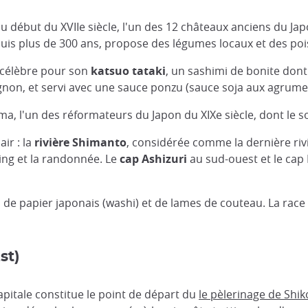
u début du XVIIe siècle, l'un des 12 châteaux anciens du Jap
puis plus de 300 ans, propose des légumes locaux et des po
 célèbre pour son
katsuo tataki
, un sashimi de bonite dont 
gnon, et servi avec une sauce ponzu (sauce soja aux agrume
ma, l'un des réformateurs du Japon du XIXe siècle, dont le s
ir : la
rivière Shimanto
, considérée comme la dernière rivi
ping et la randonnée. Le
cap Ashizuri
au sud-ouest et le cap
ion de papier japonais (washi) et de lames de couteau. La ra
st)
apitale constitue le point de départ du
le pèlerinage de Shi