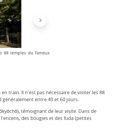
es 88 temples du fameux
Femmes pèlerins au temple Dainichi-ji
Albert
n train. Il n'est pas nécessaire de visiter les 88
nd généralement entre 40 et 60 jours.
ōkyōchō), témoignant de leur visite. Dans de
l'encens, des bougies et des fuda (petites