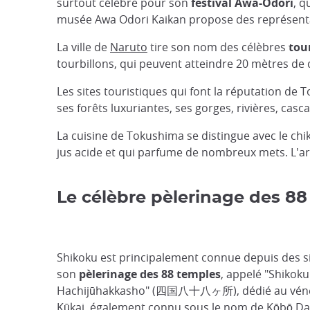
surtout célèbre pour son
festival Awa-Odori
, q
musée Awa Odori Kaikan propose des représentat
La ville de
Naruto
tire son nom des célèbres
tou
tourbillons, qui peuvent atteindre 20 mètres de d
Les sites touristiques qui font la réputation 
ses forêts luxuriantes, ses gorges, rivières, cas
La cuisine de Tokushima se distingue avec le chik
jus acide et qui parfume de nombreux mets. L'artis
Le célèbre pèlerinage des 8
Shikoku est principalement connue depuis des s
son
pèlerinage des 88 temples
, appelé "Shikoku
Hachijūhakkasho" (四国八十八ヶ所), dédié au vén
Kūkai, également connu sous le nom de Kōbō Dai