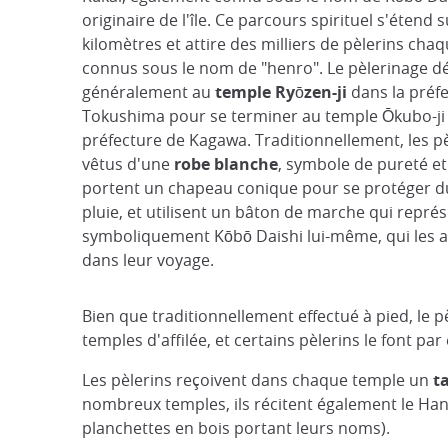
originaire de l'île. Ce parcours spirituel s'étend 
kilomètres et attire des milliers de pèlerins cha
connus sous le nom de "henro". Le pèlerinage d
généralement au
temple Ryōzen-ji
dans la préf
Tokushima pour se terminer au temple Ōkubo-ji 
préfecture de Kagawa. Traditionnellement, les p
vêtus d'une
robe blanche
, symbole de pureté et
portent un chapeau conique pour se protéger du 
pluie, et utilisent un bâton de marche qui repré
symboliquement Kōbō Daishi lui-même, qui les
dans leur voyage.
Bien que traditionnellement effectué à pied, le pè
temples d'affilée, et certains pèlerins le font p
Les pèlerins reçoivent dans chaque temple un
t
nombreux temples, ils récitent également le Hann
planchettes en bois portant leurs noms).