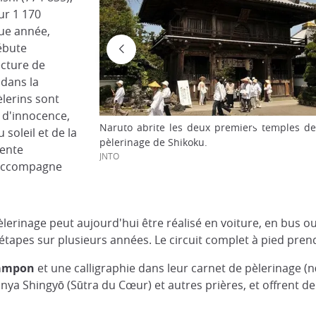
sur 1 170
que année,
ébute
ecture de
dans la
èlerins sont
 d'innocence,
Naruto abrite les deux premiers temples d
soleil et de la
pèlerinage de Shikoku.
sente
JNTO
 accompagne
lerinage peut aujourd'hui être réalisé en voiture, en bus ou e
ar étapes sur plusieurs années. Le circuit complet à pied pre
ampon
et une calligraphie dans leur carnet de pèlerinage (n
ya Shingyō (Sūtra du Cœur) et autres prières, et offrent de 