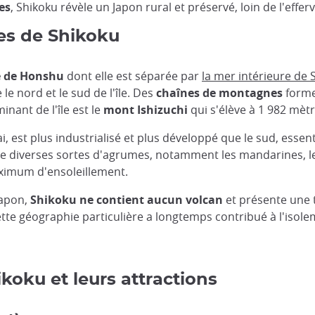
es
, Shikoku révèle un Japon rural et préservé, loin de l'ef
ues de Shikoku
le de Honshu
dont elle est séparée par
la mer intérieure de 
le nord et le sud de l'île. Des
chaînes de montagnes
formen
nant de l'île est le
mont Ishizuchi
qui s'élève à 1 982 mètr
, est plus industrialisé et plus développé que le sud, essen
e diverses sortes d'agrumes, notamment les mandarines, le y
aximum d'ensoleillement.
Japon,
Shikoku ne contient aucun volcan
et présente une 
te géographie particulière a longtemps contribué à l'isolemen
koku et leurs attractions