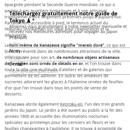
épargnée pendant la Seconde Guerre mondiale, ce qui a
permis à ses quartiers historiques et à son artisanat
traditionnel d'être largement préservés jusqu'à aujourd'hui.
Parfaitement accessible à pied, le terminus actuel du
Hokuriku Shinkansen est idéal pour l'exploration et la
découverte.
Le
nom même de Kanazawa signifie "marais doré"
, ce qui est
bien représenté dans de nombreuses attractions de la ville.
Ville réputée pour son art,
de nombreux objets artisanaux
de la région sont ornés de détails en or
, et l'on trouve dans
toute la ville une multitude d'ateliers et de galeries qui
permettent de les admirer. En outre, les amateurs de
sucreries adoreront les glaces à l'italienne ornées de feuilles
d'or que l'on trouve dans tous les points de vente de
desserts.
Kanazawa abrite également
Kenroku-en
, l'un des trois grands
jardins du Japon. Le jardin a été ouvert au public à la fin des
années 1800 et accueille des illuminations nocturnes
spéciales au printemps pour les cerisiers en fleurs et les
feuilles changeantes à l'automne. Il se trouve à proximité de