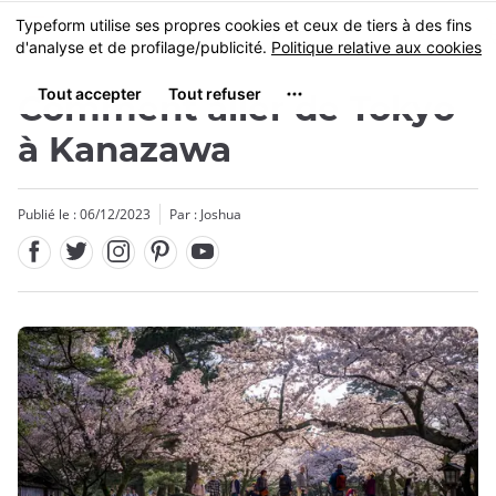
Facebook
Twitter
Instagram
Pinterest
Youtube
Skip
MENU
to
main
content
Comment aller de Tokyo
à Kanazawa
Publié le : 06/12/2023
Par :
Joshua