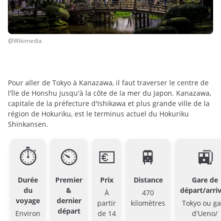
@Wikimedia
Pour aller de Tokyo à Kanazawa, il faut traverser le centre de
l'île de Honshu jusqu'à la côte de la mer du Japon. Kanazawa,
capitale de la préfecture d'Ishikawa et plus grande ville de la
région de Hokuriku, est le terminus actuel du Hokuriku
Shinkansen.
⏱
⏲
💶
🚆
🚉
Durée
Premier
Prix
Distance
Gare de
du
&
départ/arri
À
470
voyage
dernier
partir
kilomètres
Tokyo ou ga
départ
Environ
de 14
d'Ueno/