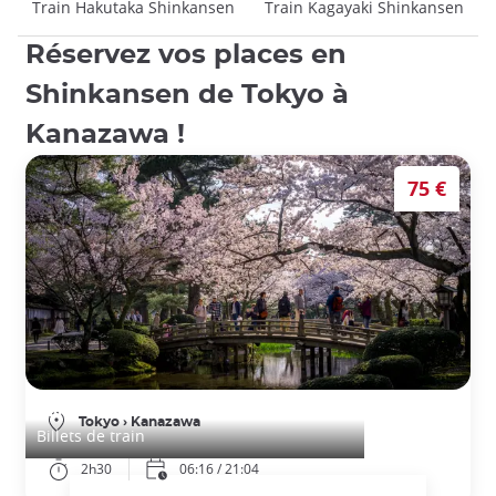
Train Hakutaka Shinkansen
Train Kagayaki Shinkansen
Réservez vos places en
Shinkansen de Tokyo à
Kanazawa !
75 €
Billets de train de Tokyo à Kanazawa
Tokyo
›
Kanazawa
Billets de train
2h30
06:16 / 21:04