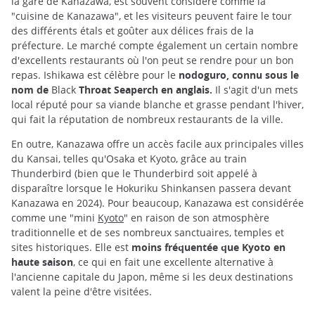
la gare de Kanazawa, est souvent considéré comme la
"cuisine de Kanazawa", et les visiteurs peuvent faire le tour
des différents étals et goûter aux délices frais de la
préfecture. Le marché compte également un certain nombre
d'excellents restaurants où l'on peut se rendre pour un bon
repas. Ishikawa est célèbre pour le
nodoguro, connu sous le
nom de
Black
Throat Seaperch
en anglais.
Il s'agit d'un mets
local réputé pour sa viande blanche et grasse pendant l'hiver,
qui fait la réputation de nombreux restaurants de la ville.
En outre, Kanazawa offre un accès facile aux principales villes
du Kansai, telles qu'Osaka et Kyoto, grâce au train
Thunderbird (bien que le Thunderbird soit appelé à
disparaître lorsque le Hokuriku Shinkansen passera devant
Kanazawa en 2024). Pour beaucoup, Kanazawa est considérée
comme une "mini
Kyoto
" en raison de son atmosphère
traditionnelle et de ses nombreux sanctuaires, temples et
sites historiques. Elle est
moins fréquentée que Kyoto en
haute saison
, ce qui en fait une excellente alternative à
l'ancienne capitale du Japon, même si les deux destinations
valent la peine d'être visitées.