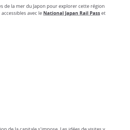
es de la mer du Japon pour explorer cette région
 accessibles avec le
National Japan Rail Pass
et
tion de la capitale s'impose. Les idées de visites y