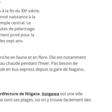
.
à la fin du XXᵉ siècle.
donné naissance à la
emple central. Le
sites de pèlerinage
ement prisé pour la
Temple Zenko-ji Nagano
 les sept ans.
@flickr/ jpellgen
riche en faune et en flore. Elle est notamment
eau chaude pendant l’hiver. Pas besoin de
ible en bus express depuis la gare de Nagano.
préfecture de Niigata
.
Itoigawa
est une ville
wa sont ses plages, où on y trouve facilement des