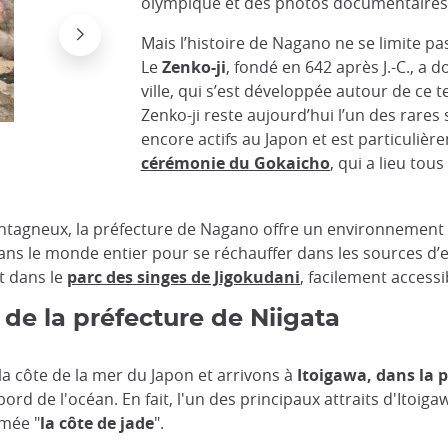
olympique et des photos documentaires
Mais l’histoire de Nagano ne se limite pas 
Le
Zenko-ji
, fondé en 642 après J.-C., a 
ville, qui s’est développée autour de ce t
Zenko-ji reste aujourd’hui l’un des rares 
encore actifs au Japon et est particulièr
cérémonie du Gokaicho
, qui a lieu tous
Bâtiment M-Wave, Nagano
@Wikimedia
ontagneux, la préfecture de Nagano offre un environnement 
ans le monde entier pour se réchauffer dans les sources d’
t dans le
parc des singes de Jigokudani
, facilement access
 de la préfecture de Niigata
a côte de la mer du Japon et arrivons à
Itoigawa, dans la 
d de l'océan. En fait, l'un des principaux attraits d'Itoiga
mmée "
la côte de jade
".