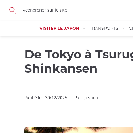
Facebook
Twitter
Instagram
Pinterest
Youtube
Skip
to
main
content
VISITER LE JAPON
TRANSPORTS
C
De Tokyo à Tsuru
Shinkansen
Publié le : 30/12/2025
Par : Joshua