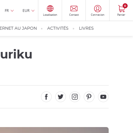
0
FR
EUR
Localisation
Contact
Connexion
Panier
TERNET AU JAPON
ACTIVITÉS
LIVRES
uriku