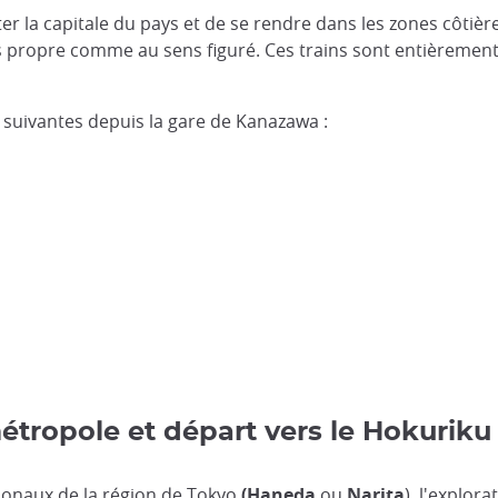
r la capitale du pays et de se rendre dans les zones côtièr
 propre comme au sens figuré. Ces trains sont entièrement
s suivantes depuis la gare de Kanazawa :
métropole et départ vers le Hokuriku
tionaux de la région de Tokyo
(Haneda
ou
Narita
), l'explora