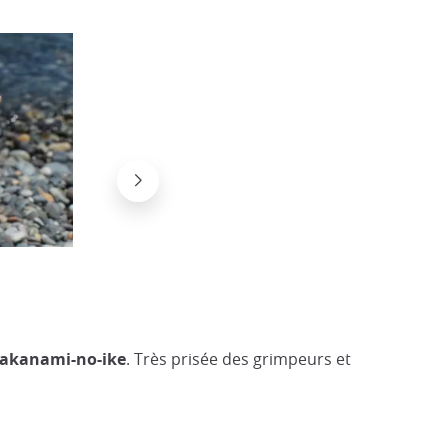
Lac Takanami avec vue sur le Mont M
@Japan Visitor
Takanami-no-ike
. Très prisée des grimpeurs et