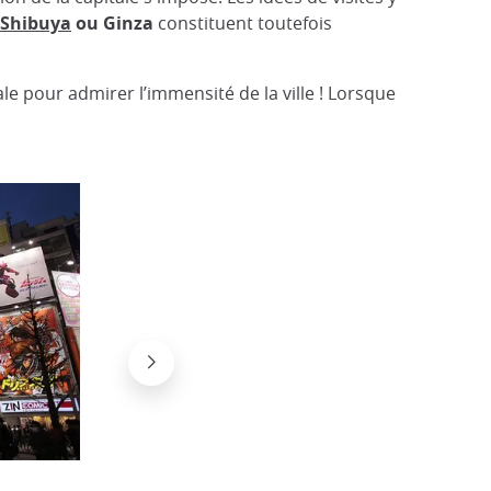
Shibuya
ou Ginza
constituent toutefois
le pour admirer l’immensité de la ville ! Lorsque
Bâtiment du gouvernement métropolita