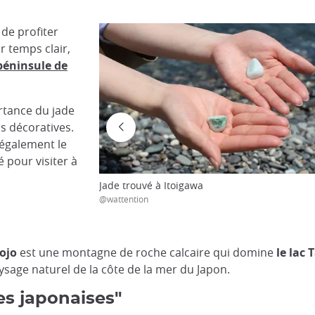
 de profiter
r temps clair,
péninsule de
rtance du jade
ns décoratives.
également le
é pour visiter à
Jade trouvé à Itoigawa
@wattention
ojo
est une montagne de roche calcaire qui domine
le lac 
ysage naturel de la côte de la mer du Japon.
es japonaises"