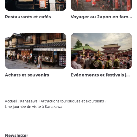
Restaurants et cafés
Voyager au Japon en famille
Achats et souvenirs
Evénements et festivals japonais
Accueil
Kanazawa
Attractions touristiques et excursions
Breadcrumb
Une journée de visite à Kanazawa
Newsletter