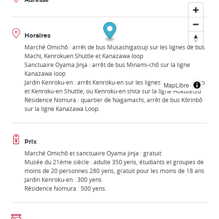
Adresse
Horaires
Marché Omichô : arrêt de bus Musashigatsuji sur les lignes de bus
Machi, Kenrokuen Shuttle et Kanazawa loop
Sanctuaire Oyama Jinja : arrêt de bus Minami-chô sur la ligne
Kanazawa loop
Jardin Kenroku-en : arrêt Kenroku-en sur les lignes Kanazawa Loop
MapLibre
et Kenroku-en Shuttle, ou Kenroku-en shita sur la ligne Hokutetsu
Résidence Nomura : quartier de Nagamachi, arrêt de bus Kôrinbô
sur la ligne Kanazawa Loop.
Prix
Marché Omichô et sanctuaire Oyama jinja : gratuit
Musée du 21ème siècle : adulte 350 yens, étudiants et groupes de
moins de 20 personnes 280 yens, gratuit pour les moins de 18 ans
Jardin Kenroku-en : 300 yens
Résidence Nomura : 500 yens.