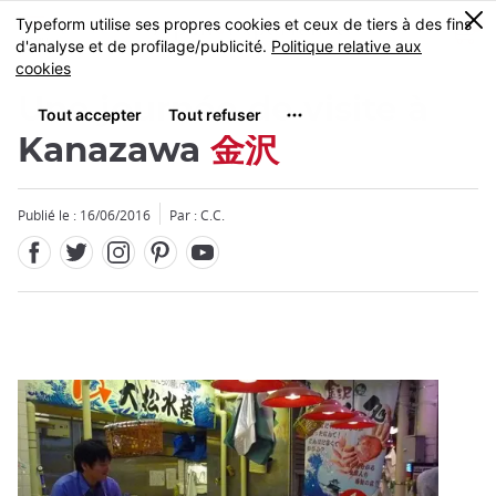
Facebook
Twitter
Instagram
Pinterest
Youtube
Skip
0
MENU
to
main
content
Une journée de visite à
Kanazawa
金沢
Publié le : 16/06/2016
Par : C.C.
Fermer