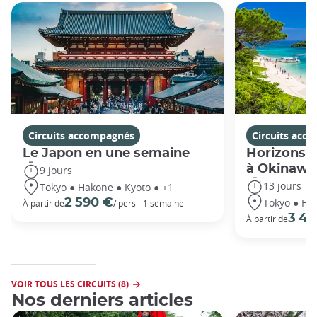
Circuits accompagnés
Circuits acc
Le Japon en une semaine
Horizons j
à Okinawa
9 jours
13 jours
Tokyo ● Hakone ● Kyoto ● +1
Tokyo ● Ha
2 590 €
À partir de
/ pers - 1 semaine
3 49
À partir de
VOIR TOUS LES CIRCUITS (8)
Nos derniers articles