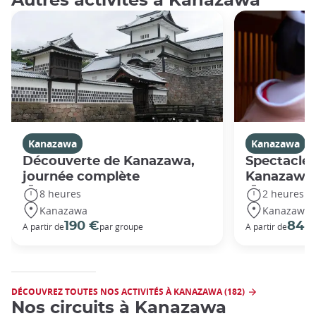
Autres activités à Kanazawa
Kanazawa
Kanazawa
Découverte de Kanazawa,
Spectacle 
journée complète
Kanazawa
8 heures
2 heures
Kanazawa
Kanazawa
190 €
84 
A partir de
par groupe
A partir de
DÉCOUVREZ TOUTES NOS ACTIVITÉS À KANAZAWA (182)
Nos circuits à Kanazawa