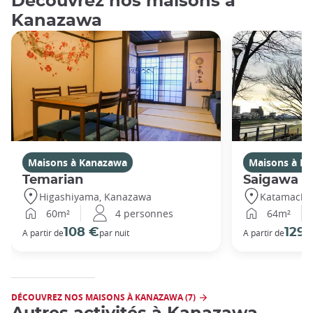
Découvrez nos maisons à
Kanazawa
Maisons à Kanazawa
Maisons à K
Temarian
Saigawa
Higashiyama, Kanazawa
Katamachi
60m²
4 personnes
64m²
108 €
129 
A partir de
par nuit
A partir de
DÉCOUVREZ NOS MAISONS À KANAZAWA (7)