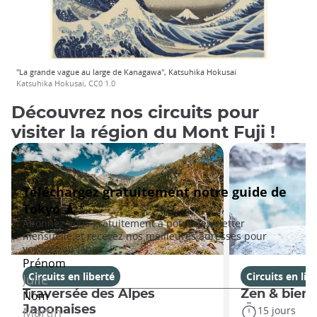
"La grande vague au large de Kanagawa", Katsuhika Hokusai
Katsuhika Hokusai, CC0 1.0
Découvrez nos circuits pour
visiter la région du Mont Fuji !
Circuits en liberté
Circuits en lib
Traversée des Alpes
Zen & bien-
Japonaises
15 jours