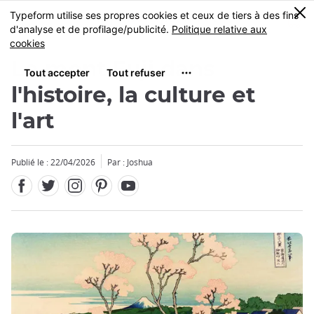
Facebook
Twitter
Instagram
Pinterest
Youtube
Skip
0
MENU
to
main
content
Le mont Fuji dans
l'histoire, la culture et
l'art
Publié le : 22/04/2026
Par : Joshua