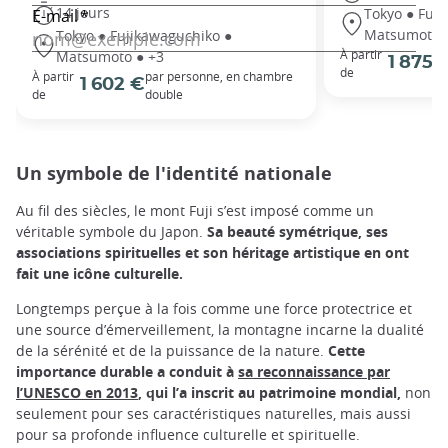
14 jours
Tokyo ● Fuj
Matsumoto 
Tokyo ● Fujikawaguchiko ●
À partir
Matsumoto ● +3
1 875 
de
À partir
par personne, en chambre
1 602 €
de
double
Un symbole de l'identité nationale
Au fil des siècles, le mont Fuji s’est imposé comme un
véritable symbole du Japon.
Sa beauté symétrique, ses
associations spirituelles et son héritage artistique en ont
fait une icône culturelle.
Longtemps perçue à la fois comme une force protectrice et
une source d’émerveillement, la montagne incarne la dualité
de la sérénité et de la puissance de la nature.
Cette
importance durable a conduit à
sa reconnaissance par
l’UNESCO en 2013
, qui l’a inscrit au patrimoine mondial,
non
seulement pour ses caractéristiques naturelles, mais aussi
pour sa profonde influence culturelle et spirituelle.