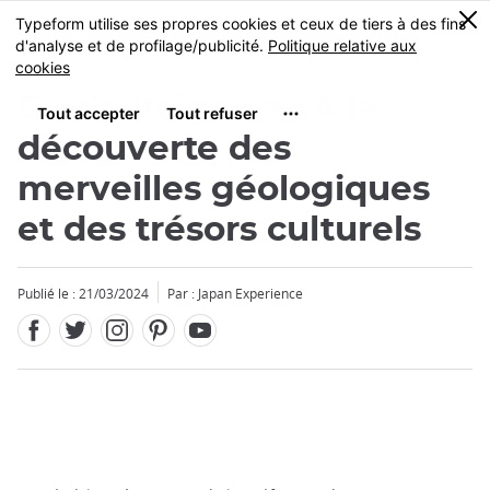
Facebook
Twitter
Instagram
Pinterest
Youtube
Skip
0
MENU
to
main
content
Guide Itoigawa : A la
découverte des
merveilles géologiques
et des trésors culturels
Publié le : 21/03/2024
Par : Japan Experience