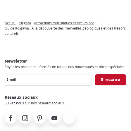
Accueil
Niigata
Attractions touristiques et excursions
Breadcrumb
Guide Itoigawa : A la découverte des merveilles géologiques et des trésors
culturels
Newsletter
Soyez les premiers informés de toutes nos nouveautés et offres spéciales !
Email
Réseaux sociaux
Suivez nous sur nos réseaux sociaux
Facebook
Instagram
Pinterest
Youtube
X