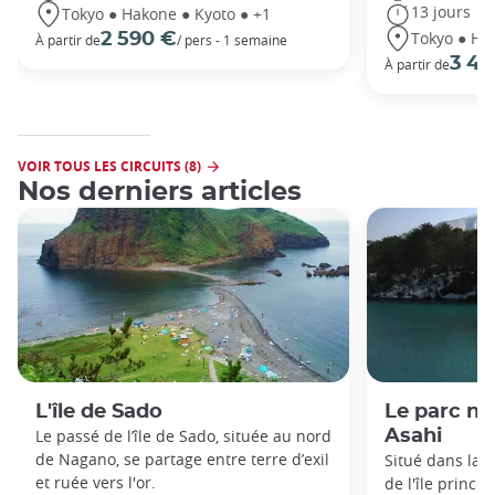
13 jours
Tokyo ● Hakone ● Kyoto ● +1
Tokyo ● Ha
2 590 €
À partir de
/ pers - 1 semaine
3 49
À partir de
VOIR TOUS LES CIRCUITS (8)
Nos derniers articles
L'île de Sado
Le parc na
Le passé de l’île de Sado, située au nord
Asahi
de Nagano, se partage entre terre d’exil
Situé dans la 
et ruée vers l'or.
de l'île princi