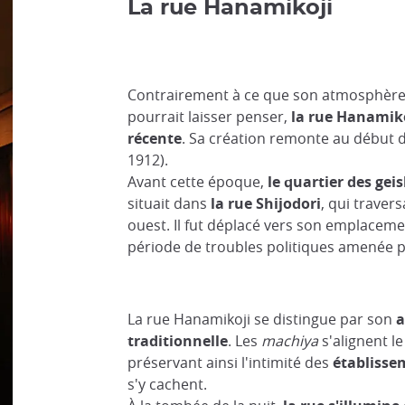
La rue Hanamikoji
Contrairement à ce que son atmosphère 
pourrait laisser penser,
la rue Hanamiko
récente
. Sa création remonte au début de
1912).
Avant cette époque,
le quartier des gei
situait dans
la rue Shijodori
, qui travers
ouest. Il fut déplacé vers son emplaceme
période de troubles politiques amenée pa
La rue Hanamikoji se distingue par son
a
traditionnelle
. Les
machiya
s'alignent le
préservant ainsi l'intimité des
établissem
s'y cachent.