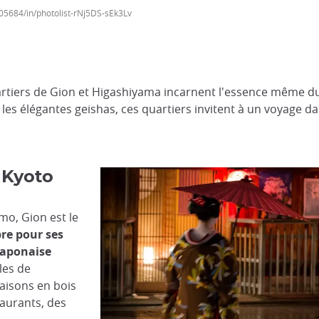
05684/in/photolist-rNj5DS-sEk3Lv
uartiers de Gion et Higashiyama incarnent l'essence même du
les élégantes geishas, ces quartiers invitent à un voyage 
 Kyoto
amo, Gion est le
re pour ses
japonaise
les de
aisons en bois
taurants, des