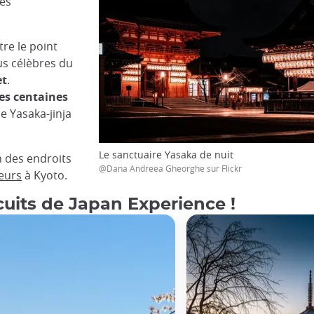
les
re le point
us célèbres du
et
.
es centaines
le Yasaka-jinja
Le sanctuaire Yasaka de nuit
un des endroits
@Dana Andreea Gheorghe sur Flickr
leurs
à Kyoto.
cuits de Japan Experience !