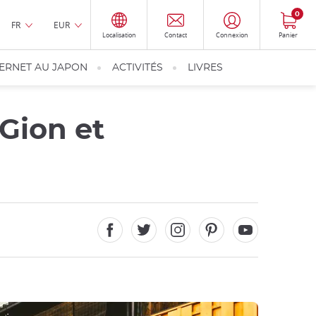
0
FR
EUR
Localisation
Contact
Connexion
Panier
TERNET AU JAPON
ACTIVITÉS
LIVRES
 Gion et