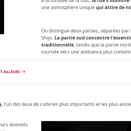
À la tombée de la nuit,
la rue s'illumine
une atmosphère unique
qui attire de 
On distingue deux parties, séparées par 
Shijo.
La partie sud concentre l'essenti
traditionnelle
, tandis que la partie nor
tournée vers une ambiance plus contem
ET AILLEURS
a
, l’un des lieux de culte les plus importants et les plus anc
eurs divinités