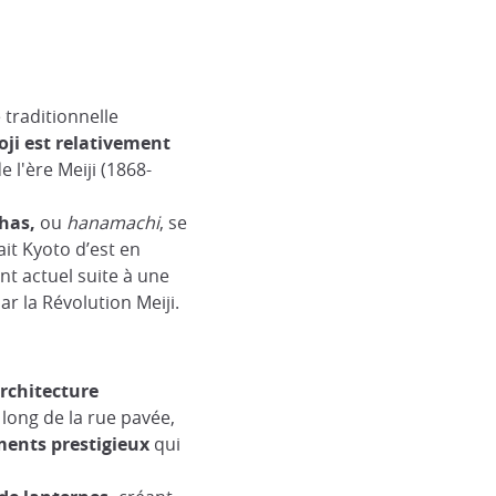
traditionnelle
ji est relativement
 l'ère Meiji (1868-
shas,
ou
hanamachi
, se
ait Kyoto d’est en
nt actuel suite à une
r la Révolution Meiji.
rchitecture
 long de la rue pavée,
ents prestigieux
qui