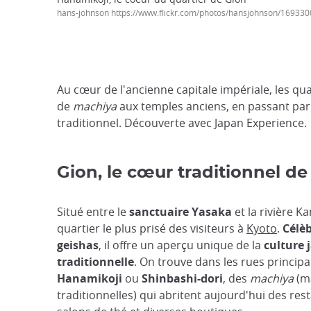
hans-johnson https://www.flickr.com/photos/hansjohnson/169330
Au cœur de l'ancienne capitale impériale, les q
de
machiya
aux temples anciens, en passant par 
traditionnel. Découverte avec Japan Experience.
Gion, le cœur traditionnel de
Situé entre le
sanctuaire Yasaka
et la rivière K
quartier le plus prisé des visiteurs à
Kyoto
.
Célèb
geishas
, il offre un aperçu unique de la
culture 
traditionnelle
. On trouve dans les rues principa
Hanamikoji
ou
Shinbashi-dori
, des
machiya
(m
traditionnelles) qui abritent aujourd'hui des res