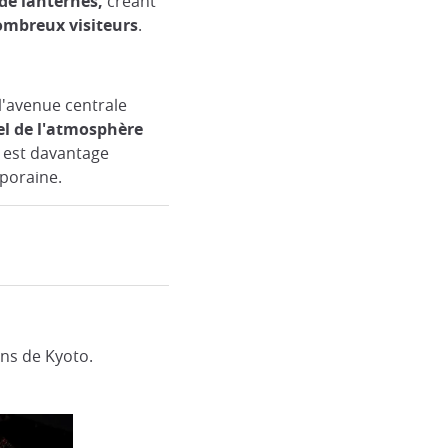
 de lanternes,
créant
nombreux visiteurs
.
l'avenue centrale
el de l'atmosphère
d est davantage
poraine.
iens de Kyoto.