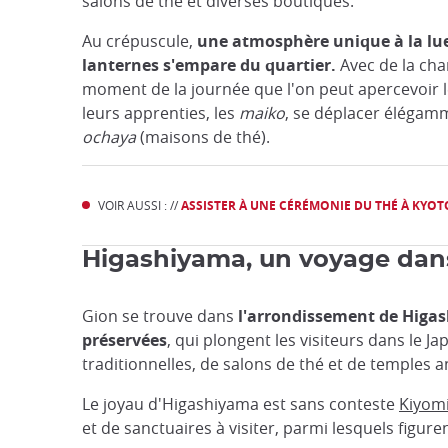
salons de thé et diverses boutiques.
Au crépuscule,
une atmosphère unique à la lu
lanternes s'empare du quartier.
Avec de la chan
moment de la journée que l'on peut apercevoir 
leurs apprenties, les
maiko
, se déplacer élégamm
ochaya
(maisons de thé).
VOIR AUSSI : //
ASSISTER À UNE CÉRÉMONIE DU THÉ À KYOT
Higashiyama, un voyage dan
Gion se trouve dans
l'arrondissement de Higa
préservées
, qui plongent les visiteurs dans le 
traditionnelles, de salons de thé et de temples a
Le joyau d'Higashiyama est sans conteste
Kiyom
et de sanctuaires à visiter, parmi lesquels figu