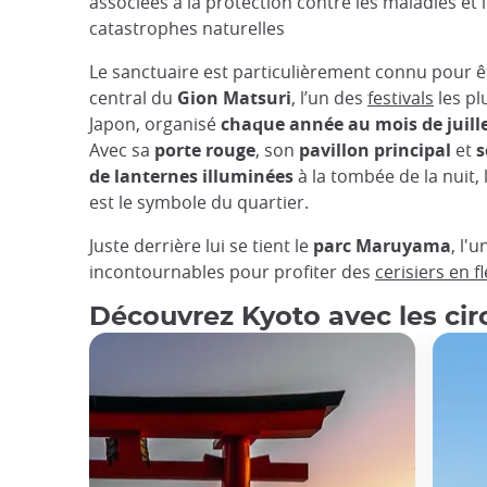
associées à la protection contre les maladies et 
catastrophes naturelles
Le sanctuaire est particulièrement connu pour êt
central du
Gion Matsuri
, l’un des
festivals
les pl
Japon, organisé
chaque année au mois de juill
Avec sa
porte rouge
, son
pavillon principal
et
s
de lanternes illuminées
à la tombée de la nuit, 
est le symbole du quartier.
Juste derrière lui se tient le
parc Maruyama
, l'
incontournables pour profiter des
cerisiers en f
Découvrez Kyoto avec les cir