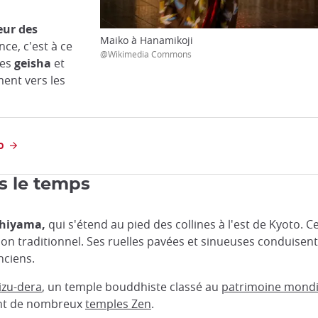
eur des
Maiko à Hanamikoji
ce, c'est à ce
@Wikimedia Commons
les
geisha
et
ent vers les
O
s le temps
shiyama,
qui s'étend au pied des collines à l'est de Kyoto. C
Japon traditionnel. Ses ruelles pavées et sinueuses conduise
nciens.
izu-dera
, un temple bouddhiste classé au
patrimoine mondi
rent de nombreux
temples Zen
.