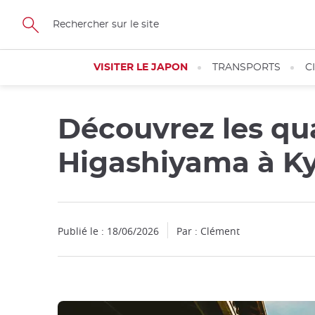
Facebook
Twitter
Instagram
Pinterest
Youtube
Skip
to
main
content
VISITER LE JAPON
TRANSPORTS
C
Découvrez les qua
Higashiyama à K
Publié le : 18/06/2026
Par : Clément