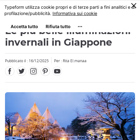
Facebook
Twitter
Instagram
Pinterest
Youtube
Skip
0
MENU
to
main
content
Le più belle illuminazioni
invernali in Giappone
Pubblicato il : 16/12/2025
Per : Rita El.manaa
Close