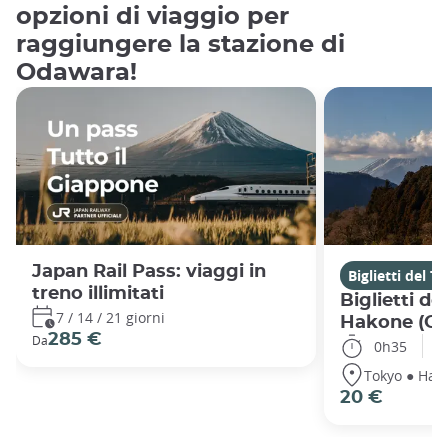
opzioni di viaggio per
raggiungere la stazione di
Odawara!
Japan Rail Pass: viaggi in
Biglietti del T
treno illimitati
Biglietti de
7 / 14 / 21 giorni
Hakone (O
285 €
Da
0h35
Tokyo ● Hak
20 €