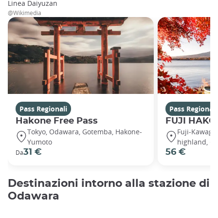
Linea Daiyuzan
@Wikimedia
Pass Regionali
Pass Regionali
Hakone Free Pass
FUJI HAKO
Tokyo, Odawara, Gotemba, Hakone-
Fuji-Kawaguc
Yumoto
highland, G
31 €
56 €
Da
Destinazioni intorno alla stazione di
Odawara