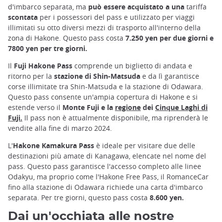
d'imbarco separata, ma
può essere acquistato a una
tariffa
scontata
per i possessori del pass e utilizzato per viaggi
illimitati su otto diversi mezzi di trasporto all'interno della
zona di Hakone. Questo pass costa
7.250 yen per due giorni e
7800 yen per tre giorni.
Il
Fuji Hakone Pass
comprende un biglietto di andata e
ritorno per la
stazione di Shin-Matsuda
e da lì garantisce
corse illimitate tra Shin-Matsuda e la stazione di Odawara.
Questo pass consente un'ampia copertura di Hakone e si
estende verso il
Monte Fuji e la
regione
dei
Cinque Laghi di
Fuji.
Il pass non è attualmente disponibile, ma riprenderà le
vendite alla fine di marzo 2024.
L'
Hakone Kamakura Pass
è ideale per visitare due delle
destinazioni più amate di Kanagawa, elencate nel nome del
pass. Questo pass garantisce l'accesso completo alle linee
Odakyu, ma proprio come l'Hakone Free Pass, il RomanceCar
fino alla stazione di Odawara richiede una carta d'imbarco
separata. Per tre giorni, questo pass costa
8.600 yen.
Dai un'occhiata alle nostre