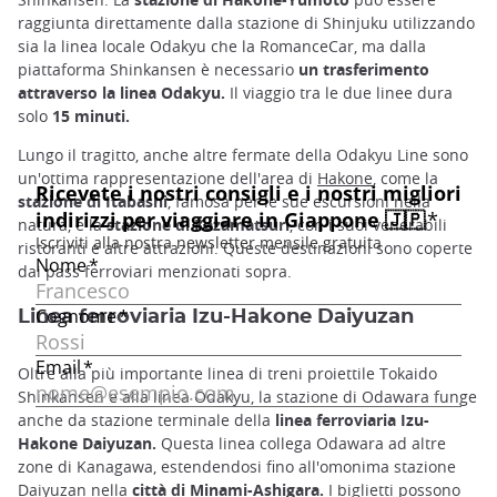
raggiunta direttamente dalla stazione di Shinjuku utilizzando
sia la linea locale Odakyu che la RomanceCar, ma dalla
piattaforma Shinkansen è necessario
un trasferimento
attraverso la linea Odakyu.
Il viaggio tra le due linee dura
solo
15 minuti.
Lungo il tragitto, anche altre fermate della Odakyu Line sono
un'ottima rappresentazione dell'area di
Hakone
, come la
stazione di Itabashi
, famosa per le sue escursioni nella
natura, e la
stazione di Kazamatsuri
, con i suoi venerabili
ristoranti e altre attrazioni. Queste destinazioni sono coperte
dai pass ferroviari menzionati sopra.
Linea ferroviaria Izu-Hakone Daiyuzan
Oltre alla più importante linea di treni proiettile Tokaido
Shinkansen e alla linea Odakyu, la stazione di Odawara funge
anche da stazione terminale della
linea ferroviaria Izu-
Hakone Daiyuzan.
Questa linea collega Odawara ad altre
zone di Kanagawa, estendendosi fino all'omonima stazione
Daiyuzan nella
città di Minami-Ashigara.
I biglietti possono