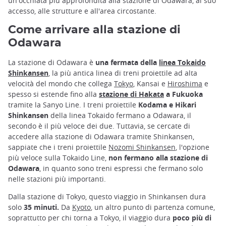
un'occhiata più approfondita alla stazione di Odawara, al suo
accesso, alle strutture e all'area circostante.
Come arrivare alla stazione di
Odawara
La stazione di Odawara è
una fermata della
linea Tokaido
Shinkansen
, la più antica linea di treni proiettile ad alta
velocità del mondo che collega
Tokyo
, Kansai e
Hiroshima
e
spesso si estende fino alla
stazione di Hakata
a Fukuoka
tramite la Sanyo Line. I treni proiettile
Kodama e Hikari
Shinkansen
della linea Tokaido fermano a Odawara, il
secondo è il più veloce dei due. Tuttavia, se cercate di
accedere alla stazione di Odawara tramite Shinkansen,
sappiate che i treni proiettile
Nozomi Shinkansen
, l'opzione
più veloce sulla Tokaido Line,
non fermano alla stazione di
Odawara
, in quanto sono treni espressi che fermano solo
nelle stazioni più importanti.
Dalla stazione di Tokyo, questo viaggio in Shinkansen dura
solo
35 minuti.
Da
Kyoto
, un altro punto di partenza comune,
soprattutto per chi torna a Tokyo, il viaggio dura
poco più di