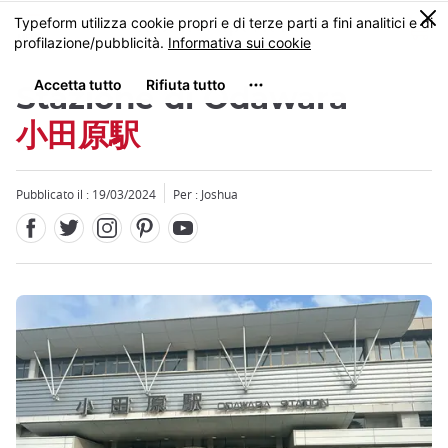
Facebook
Twitter
Instagram
Pinterest
Youtube
Skip
0
MENU
to
main
content
Stazione di Odawara
小田原駅
Pubblicato il : 19/03/2024
Per :
Joshua