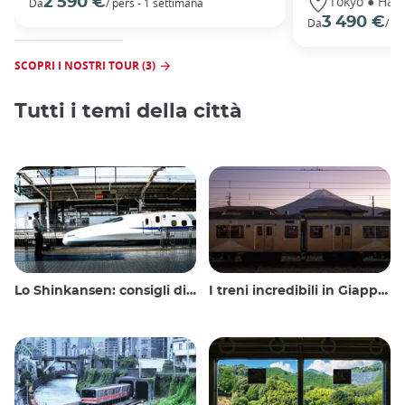
Tokyo ● Hako
2 590 €
Da
/ pers - 1 settimana
3 490 €
Da
/ pe
SCOPRI I NOSTRI TOUR (3)
Tutti i temi della città
Lo Shinkansen: consigli di viaggio per il treno proiettile giapponese
I treni incredibili in Giappone