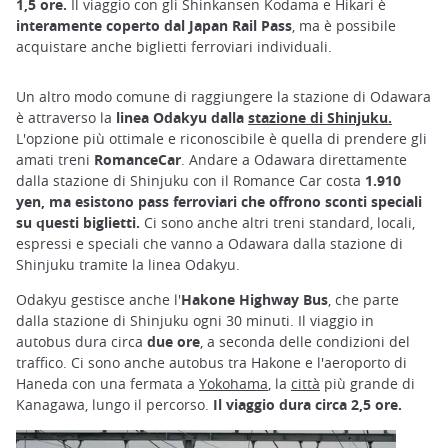
1,5 ore.
Il viaggio con gli Shinkansen Kodama e Hikari è
interamente coperto dal Japan Rail Pass
, ma è possibile
acquistare anche biglietti ferroviari individuali.
Un altro modo comune di raggiungere la stazione di Odawara
è attraverso la
linea Odakyu dalla
stazione di Shinjuku.
L'opzione più ottimale e riconoscibile è quella di prendere gli
amati treni
RomanceCar
. Andare a Odawara direttamente
dalla stazione di Shinjuku con il Romance Car costa
1.910
yen, ma esistono pass ferroviari che offrono sconti speciali
su questi biglietti.
Ci sono anche altri treni standard, locali,
espressi e speciali che vanno a Odawara dalla stazione di
Shinjuku tramite la linea Odakyu.
Odakyu gestisce anche l'
Hakone Highway Bus
, che parte
dalla stazione di Shinjuku ogni 30 minuti. Il viaggio in
autobus dura circa
due ore
, a seconda delle condizioni del
traffico. Ci sono anche autobus tra Hakone e l'aeroporto di
Haneda con una fermata a
Yokohama
, la
città
più grande di
Kanagawa, lungo il percorso.
Il viaggio dura circa 2,5 ore.