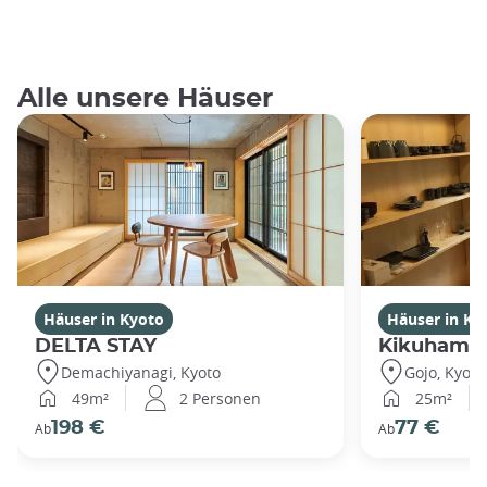
Alle unsere Häuser
Häuser in Kyoto
Häuser in Ky
DELTA STAY
Kikuhama
Demachiyanagi, Kyoto
Gojo, Kyoto
49m²
2 Personen
25m²
198 €
77 €
Ab
Ab