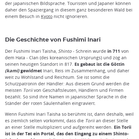
der japanischen Bildsprache. Touristen und Japaner können
daher den Spaziergang in diesem ganz besonderen Wald bei
einem Besuch in
Kyoto
nicht ignorieren.
Die Geschichte von Fushimi Inari
Der Fushimi Inari Taisha,
Shinto
- Schrein wurde
in 711
von
dem Hata - Clan (des koreanischen Ursprungs) und zog an
seinen heutigen Standort in 817.
Es
gebaut
ist die Göttin
(kami)
gewidmet
Inari, Reis im Zusammenhang, und daher
weit zu Wohlstand und Reichtum. Sie ist somit die
Schutzpatronin der Händler: Aus diesem Grund werden die
meisten
Torii
von Geschäftsleuten, Händlern und Firmen
bezahlt. So sind ihre Namen in japanischer Sprache in die
Ständer der roten Säulenhallen eingraviert.
Wenn Fushimi Inari Taisha so berühmt ist, dann deshalb, weil
es ziemlich selten vorkommt, dass die
Torii
an dieser Stelle
an einer Stelle multipliziert und aufgereiht werden.
Ein Torii
ist in der Tat ein Portal, das den Eingang zu einem Shinto-