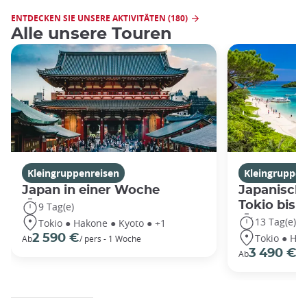
ENTDECKEN SIE UNSERE AKTIVITÄTEN (180)
Alle unsere Touren
Kleingruppenreisen
Kleingruppen
Japan in einer Woche
Japanische
Tokio bis
9 Tag(e)
13 Tag(e)
Tokio ● Hakone ● Kyoto ● +1
Tokio ● Hak
2 590 €
Ab
/ pers - 1 Woche
3 490 €
Ab
/P