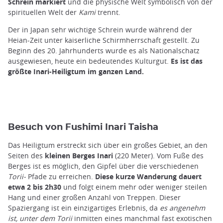
Schrein markiert
und die physische Welt symbolisch von der
spirituellen Welt der
Kami
trennt.
Der in Japan sehr wichtige Schrein wurde während der
Heian-Zeit unter kaiserliche Schirmherrschaft gestellt. Zu
Beginn des 20. Jahrhunderts wurde es als Nationalschatz
ausgewiesen, heute ein bedeutendes Kulturgut.
Es ist das
größte Inari-Heiligtum im ganzen Land.
Besuch von Fushimi Inari Taisha
Das Heiligtum erstreckt sich über ein großes Gebiet, an den
Seiten des
kleinen Berges Inari
(220 Meter). Vom Fuße des
Berges ist es möglich, den Gipfel über die verschiedenen
Torii-
Pfade zu erreichen.
Diese kurze Wanderung dauert
etwa 2 bis 2h30
und folgt einem mehr oder weniger steilen
Hang und einer großen Anzahl von Treppen. Dieser
Spaziergang ist ein einzigartiges Erlebnis, da
es angenehm
ist, unter dem Torii
inmitten eines manchmal fast exotischen