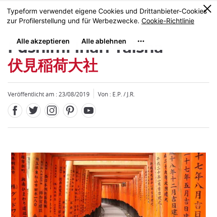
Facebook
Twitter
Instagram
Pinterest
Youtube
Größe
0
MENU
Fushimi Inari Taisha
伏見稲荷大社
Veröffentlicht am : 23/08/2019
Von : E.P. / J.R.
Schließen