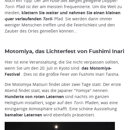
Noch ein Tipp: Der
am Fuße des Berges gelegene Doppel-
Torii-
Pfad ist der am meisten frequentierte. Um die Welt zu
meiden,
klettern Sie weiter und nehmen Sie einen kleinen
quer verlaufenden
Torii-
Pfad. Sie werden dann immer
weniger Menschen treffen und die Feierlichkeit und den
Zauber des Ortes genießen können...
Motomiya, das Lichterfest von Fushimi Inari
Hier ist eine Veranstaltung, die Sie nicht verpassen sollten,
wenn Sie um den 20. Juli in Kyoto sind:
das Motomiya-
Festival
. Dies ist die größte Feier von Fushimi Inari Taisha.
Die Motomiya Matsuri findet über zwei Tage statt. Der erste
Abend findet statt, was die Japaner "Yomiya" nennen:
Hunderte von roten Laternen
sind nachts im ganzen
Heiligtum installiert, sogar auf den
Torii-
Pfaden, was eine
einzigartige Atmosphäre schafft. Eine schöne Ausstellung
bemalter Laternen
wird ebenfalls präsentiert.