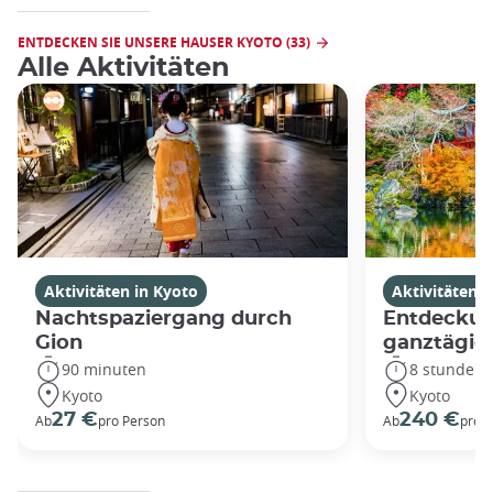
ENTDECKEN SIE UNSERE HAUSER KYOTO (33)
Alle Aktivitäten
Aktivitäten in Kyoto
Aktivitäten i
Nachtspaziergang durch
Entdeckun
Gion
ganztägig
90 minuten
8 stunden
Kyoto
Kyoto
27 €
240 €
Ab
pro Person
Ab
pro 