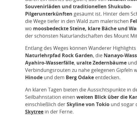
Souvenirläden und traditionellen Shukubo-
Pilgerunterkünften
gesäumt ist. Hinter dem Sc
die Wege tiefer in den Wald zum malerischen
Fe
wo
moosbedeckte Steine, klare Bäche und Was
der schönsten Naturlandschaften des Mount Mit
Entlang des Weges können Wanderer Highlights
Naturlehrpfad Rock Garden
, die
Nanayo-Wasse
Ayahiro-Wasserfälle
,
uralte Zedernbäume
und
Verbindungsrouten zu nahe gelegenen Gipfeln 
Hinode
und dem
Berg Odake
entdecken.
An klaren Tagen bieten die Aussichtspunkte in d
Seilbahnstation einen
weiten Blick über die K
einschließlich der
Skyline von Tokio
und sogar 
Skytree
in der Ferne.