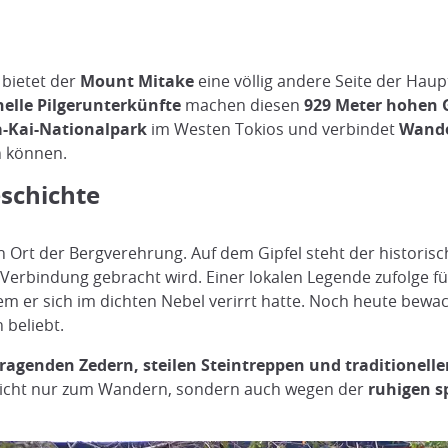
bietet der
Mount Mitake
eine völlig andere Seite der Haup
nelle Pilgerunterkünfte
machen diesen
929 Meter hohen G
-Kai-Nationalpark
im Westen Tokios und verbindet
Wande
n können.
eschichte
in Ort der Bergverehrung. Auf dem Gipfel steht der historis
 Verbindung gebracht wird. Einer lokalen Legende zufolge fü
m er sich im dichten Nebel verirrt hatte. Noch heute bew
 beliebt.
ragenden Zedern, steilen Steintreppen und traditionel
nicht nur zum Wandern, sondern auch wegen der
ruhigen s