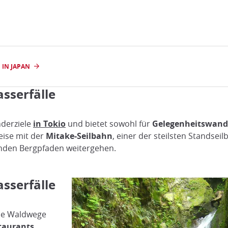
IN JAPAN
sserfälle
nderziele
in Tokio
und bietet sowohl für
Gelegenheitswande
eise mit der
Mitake-Seilbahn
, einer der steilsten Standsei
den Bergpfaden weitergehen.
sserfälle
che Waldwege
taurants,