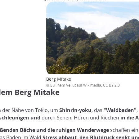
Berg Mitake
@Guillhem Vellut auf Wikimedia, CC BY 2.0
dem Berg Mitake
in der Nähe von Tokio, um
Shinrin-yoku
, das
"Waldbaden"
,
tschleunigen und
durch Sehen, Hören und Riechen
in die
ließenden Bäche und die ruhigen Wanderwege
schaffen ei
 das Baden im Wald
Stress abbaut, den Blutdruck senkt un