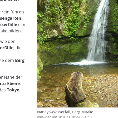
hrein führen
lsengarten
,
serfälle
eine
ake bilden.
 wie den
rfälle
, die
wie dem
Berg
er Nähe der
anto-Ebene
,
des
Tokyo
Nanayo-Wasserfall, Berg Mitake
@navisan auf Flickr, CC BY-NC-SA 2.0