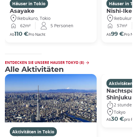
Häuser in Tokio
Häuser in To
Asayake
Nishi-Ikeb
Ikebukuro, Tokio
Ikebukuro, 
62m²
5 Personen
57m²
110 €
99 €
Ab
Pro Nacht
Ab
Pro Nac
ENTDECKEN SIE UNSERE HAUSER TOKYO (8)
Alle Aktivitäten
Aktivitäten i
Nachtspaz
Shinjuku
2 stunden
Tokyo
30 €
Ab
pro Pe
Aktivitäten in Tokio