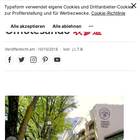
Facebook
Twitter
Instagram
Pinterest
Youtube
Größe
0
MENU
Omotesando
表参道
Veröffentlicht am : 10/10/2018
Von : J.L.T.B.
Schließen