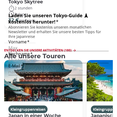
Tokyo Skytree
2 stunden
Tokyo
32 €
pro Person
ENTDECKEN SIE UNSERE AKTIVITÄTEN (180)
Alle unsere Touren
Kleingruppenreisen
Kleingruppen
Japan in einer Woche
Japanische