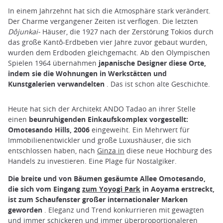
In einem Jahrzehnt hat sich die Atmosphäre stark verändert.
Der Charme vergangener Zeiten ist verflogen. Die letzten
Dôjunkai-
Häuser, die 1927 nach der Zerstörung Tokios durch
das große Kantô-Erdbeben vier Jahre zuvor gebaut wurden,
wurden dem Erdboden gleichgemacht. Ab den Olympischen
Spielen 1964 übernahmen
japanische Designer diese Orte,
indem sie die Wohnungen in Werkstätten und
Kunstgalerien verwandelten
. Das ist schon alte Geschichte.
Heute hat sich der Architekt ANDO Tadao an ihrer Stelle
einen
beunruhigenden Einkaufskomplex vorgestellt:
Omotesando Hills, 2006
eingeweiht. Ein Mehrwert für
Immobilienentwickler und große Luxushäuser, die sich
entschlossen haben, nach
Ginza in
diese neue Hochburg des
Handels zu investieren. Eine Plage für Nostalgiker.
Die breite und von Bäumen gesäumte Allee Omotesando,
die sich vom Eingang
zum Yoyogi Park
in Aoyama erstreckt,
ist zum Schaufenster großer internationaler Marken
geworden
. Eleganz und Trend konkurrieren mit gewagten
und immer schickeren und immer überproportionaleren