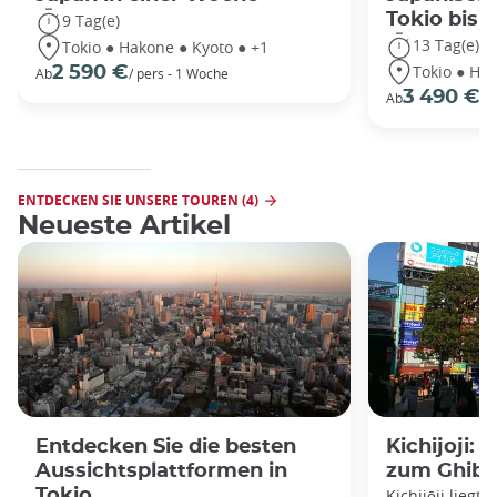
Tokio bis
9 Tag(e)
13 Tag(e)
Tokio ● Hakone ● Kyoto ● +1
Tokio ● Hak
2 590 €
Ab
/ pers - 1 Woche
3 490 €
Ab
/P
ENTDECKEN SIE UNSERE TOUREN (4)
Neueste Artikel
Entdecken Sie die besten
Kichijoji:
Aussichtsplattformen in
zum Ghibl
Tokio
Kichijōji liegt 