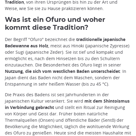
Tradition
, von ihren Ursprüngen bis hin zu der Art und
Weise, wie Sie sie zu Hause praktizieren können.
Was ist ein Ofuro und woher
kommt diese Tradition?
Der Begriff "Ofuro" bezeichnet die
traditionelle japanische
Badewanne aus Holz
, meist aus Hinoki (japanische Zypresse)
oder Sugi (japanische Zeder). Sie ist tief und kompakt und
ermöglicht es, nach dem Hinsetzen bis zu den Schultern
einzutauchen. Die Besonderheit des Ofuro liegt in seiner
Nutzung, die sich vom westlichen Baden unterscheidet
: In
Japan dient das Baden nicht dem Waschen, sondern der
Entspannung in sehr heißem Wasser (bis zu 45 °C).
Die Praxis des Badens ist seit Jahrhunderten in der
japanischen Kultur verankert. Sie wird
mit dem Shintoismus
in Verbindung gebracht
und stellt ein Ritual zur Reinigung
von Körper und Geist dar. Früher boten natürliche
Thermalquellen (Onsen) und öffentliche Bäder (Sentô) der
Bevölkerung die Möglichkeit, täglich die wohltuende Wirkung
des Ofuro zu genießen. Heute sind die meisten Haushalte mit