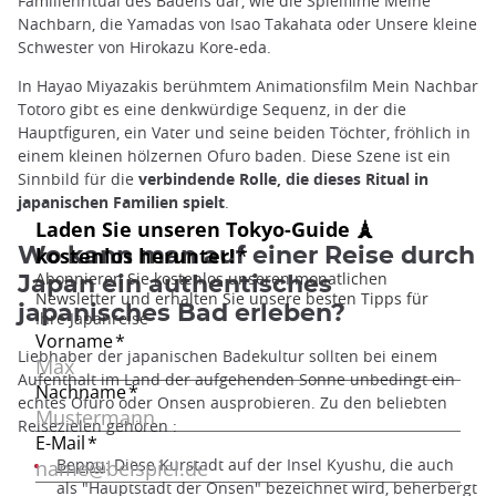
Familienritual des Badens dar, wie die Spielfilme Meine
Nachbarn, die Yamadas von Isao Takahata oder Unsere kleine
Schwester von Hirokazu Kore-eda.
In Hayao Miyazakis berühmtem Animationsfilm Mein Nachbar
Totoro gibt es eine denkwürdige Sequenz, in der die
Hauptfiguren, ein Vater und seine beiden Töchter, fröhlich in
einem kleinen hölzernen Ofuro baden. Diese Szene ist ein
Sinnbild für die
verbindende Rolle, die dieses Ritual in
japanischen Familien spielt
.
Wo kann man auf einer Reise durch
Japan ein authentisches
japanisches Bad erleben?
Liebhaber der japanischen Badekultur sollten bei einem
Aufenthalt im Land der aufgehenden Sonne unbedingt ein
echtes Ofuro oder Onsen ausprobieren. Zu den beliebten
Reisezielen gehören :
Beppu
: Diese Kurstadt auf der Insel Kyushu, die auch
als "Hauptstadt der Onsen" bezeichnet wird, beherbergt