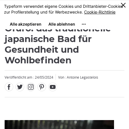
Facebook
Twitter
Instagram
Pinterest
Youtube
Größe
0
MENU
Ofuro: das traditionelle
japanische Bad für
Gesundheit und
Wohlbefinden
Schließen
Veröffentlicht am : 24/05/2024
Von : Antoine Legastelois