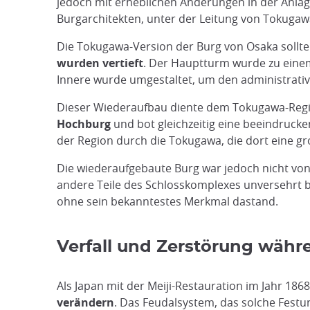
jedoch mit erheblichen Änderungen in der Anla
Burgarchitekten, unter der Leitung von Tokugawa
Die Tokugawa-Version der Burg von Osaka sollte
wurden vertieft
. Der Hauptturm wurde zu eine
Innere wurde umgestaltet, um den administrat
Dieser Wiederaufbau diente dem Tokugawa-Reg
Hochburg
und bot gleichzeitig eine beeindruck
der Region durch die Tokugawa, die dort eine g
Die wiederaufgebaute Burg war jedoch nicht von
andere Teile des Schlosskomplexes unversehrt b
ohne sein bekanntestes Merkmal dastand.
Verfall und Zerstörung währe
Als Japan mit der Meiji-Restauration im Jahr 186
verändern
. Das Feudalsystem, das solche Festu