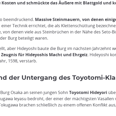
e Kosten und schmückte das Äußere mit Blattgold und 
so beeindruckend.
Massive Steinmauern, von denen einige
einer Technik errichtet, die als Klettenschüttung bezeich
, von denen viele aus Steinbrüchen in der Nähe des Seto-B
er Burg beteiligt waren.
tellt, aber Hideyoshi baute die Burg im nächsten Jahrzehnt w
in Zeugnis für Hideyoshis Macht und Ehrgeiz
. Hideyoshi ko
hr, 1598, verstarb.
nd der Untergang des Toyotomi-Kl
e Burg Osaka an seinen jungen Sohn
Toyotomi Hideyori
über
ugawa Ieyasu bedroht, der einer der mächtigsten Vasallen
okugawa brachen schließlich zu einem offenen Konflikt aus