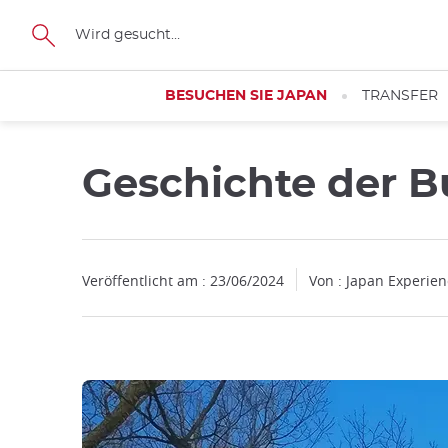
Facebook
Twitter
Instagram
Pinterest
Youtube
Größe
BESUCHEN SIE JAPAN
TRANSFER
Geschichte der B
Veröffentlicht am : 23/06/2024
Von : Japan Experie