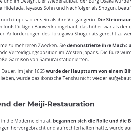
ge und im Design. Der
Wiederaufbau der Burg Osaka
wurde v
 Hidetada, Ieyasus Sohn und Nachfolger als Shogun, beaufs
 noch imposanter sein als ihre Vorgängerin.
Die Steinmaue
m fünfstöckigen Bauwerk umgebaut, das höher war als der 
iven Anforderungen des Tokugawa-Shogunats gerecht zu we
ime zu mehreren Zwecken. Sie
demonstrierte ihre Macht u
ende Verteidigungsposition im Westen Japans. Die Burg wurd
roße Garnison von Samurai stationierten.
 Dauer. Im Jahr 1665
wurde der Hauptturm von einem Blit
lieben, wurde das ikonische Tenshu nicht wieder aufgebaut
nd der Meiji-Restauration
8 in die Moderne eintrat,
begannen sich die Rolle und die
ngen hervorgebracht und aufrechterhalten hatte, wurde aufg