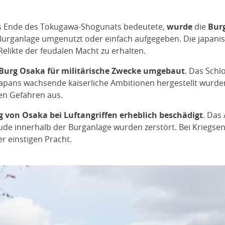
as Ende des Tokugawa-Shogunats bedeutete,
wurde
die
Burg
r Burganlage umgenutzt oder einfach aufgegeben. Die japani
Relikte der feudalen Macht zu erhalten.
 Burg Osaka für militärische Zwecke umgebaut
. Das Sch
Japans wachsende kaiserliche Ambitionen hergestellt wur
uen Gefahren aus.
g von Osaka bei Luftangriffen erheblich beschädigt
. Das 
e innerhalb der Burganlage wurden zerstört. Bei Kriegsend
r einstigen Pracht.