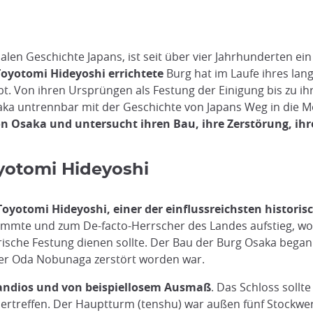
alen Geschichte Japans, ist seit über vier Jahrhunderten e
oyotomi Hideyoshi errichtete
Burg hat im Laufe ihres la
Von ihren Ursprüngen als Festung der Einigung bis zu ihre
aka untrennbar mit der Geschichte von Japans Weg in die Mo
n Osaka und untersucht ihren Bau, ihre Zerstörung, ihr
yotomi Hideyoshi
Toyotomi Hideyoshi, einer der einflussreichsten histori
mmte und zum De-facto-Herrscher des Landes aufstieg, woll
rische Festung dienen sollte. Der Bau der Burg Osaka began
ger Oda Nobunaga zerstört worden war.
andios und von beispiellosem Ausmaß
. Das Schloss sollt
rtreffen. Der Hauptturm (tenshu) war außen fünf Stockwer