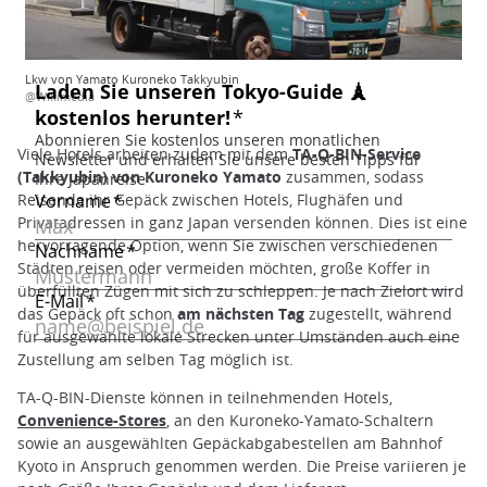
Lkw von Yamato Kuroneko Takkyubin
@Wikimedia
Viele Hotels arbeiten zudem mit dem
TA-Q-BIN-Service
(Takkyubin) von Kuroneko Yamato
zusammen, sodass
Reisende ihr Gepäck zwischen Hotels, Flughäfen und
Privatadressen in ganz Japan versenden können. Dies ist eine
hervorragende Option, wenn Sie zwischen verschiedenen
Städten reisen oder vermeiden möchten, große Koffer in
überfüllten Zügen mit sich zu schleppen. Je nach Zielort wird
das Gepäck oft schon
am nächsten Tag
zugestellt, während
für ausgewählte lokale Strecken unter Umständen auch eine
Zustellung am selben Tag möglich ist.
TA-Q-BIN-Dienste können in teilnehmenden Hotels,
Convenience-Stores
, an den Kuroneko-Yamato-Schaltern
sowie an ausgewählten Gepäckabgabestellen am Bahnhof
Kyoto in Anspruch genommen werden. Die Preise variieren je