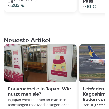
Pass
285 €
Ab
10 €
Ab
Neueste Artikel
Frauenabteile in Japan: Wie
Leitfaden 
nutzt man sie?
Kagoshima:
In Japan werden Ihnen an manchen
Süden von 
Bahnsteigen rosa Markierungen oder
Der Flughafen K