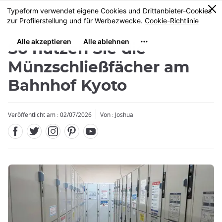
Facebook
Twitter
Instagram
Pinterest
Youtube
Größe
0
MENU
So nutzen Sie die
Münzschließfächer am
Bahnhof Kyoto
Veröffentlicht am : 02/07/2026
Von : Joshua